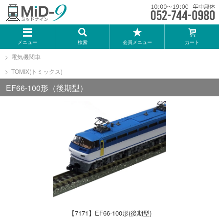
メーカー一覧
メニュー
検索
会員メニュー
カート
TOMIX
電気機関車
TOMIX(トミックス)
KATO
EF66-100形（後期型）
GREENMAX
トミーテック
マイクロエース
Bトレインショーティー
【7171】EF66-100形(後期型)
タカラトミー（プラレール）