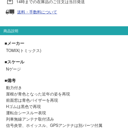
14時までの在庫品のご注文は当日発送
セール商品
送料・手数料について
走行エリア別 鉄道模型車両リスト
商品説明
■メーカー
北海道・東北
関東
TOMIX(トミックス)
■スケール
中部
関西
Nゲージ
中国・四国
九州・沖縄
■備考
動力付き
屋根が青色となった近年の姿を再現
お役立ち情報
前面窓は青色バイザーを再現
Hゴムは黒色で再現
運転台シースルー表現
鉄道模型の情報
商品レビュー
列車無線アンテナ取付済み
信号炎管、ホイッスル、GPSアンテナは別パーツ付属