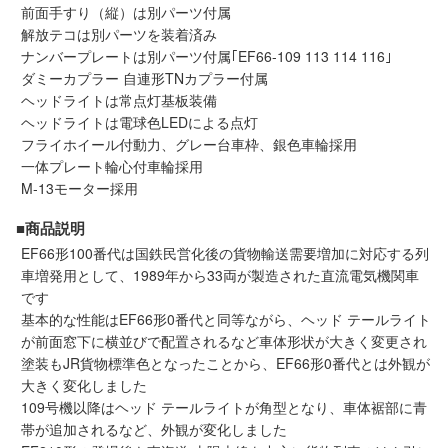
メルマガ登録
LINEお友達登録
前面手すり（縦）は別パーツ付属
解放テコは別パーツを装着済み
ナンバープレートは別パーツ付属｢EF66-109 113 114 116｣
ダミーカプラー 自連形TNカプラー付属
Infomation
ヘッドライトは常点灯基板装備
ヘッドライトは電球色LEDによる点灯
ご注文方法
フライホイール付動力、グレー台車枠、銀色車輪採用
一体プレート輪心付車輪採用
M-13モーター採用
ヘルプページ
■商品説明
お問い合せ
EF66形100番代は国鉄民営化後の貨物輸送需要増加に対応する列
車増発用として、1989年から33両が製造された直流電気機関車
です
ログイン/マイページ
基本的な性能はEF66形0番代と同等ながら、ヘッド テールライト
が前面窓下に横並びで配置されるなど車体形状が大きく変更され
お気に入りリスト
塗装もJR貨物標準色となったことから、EF66形0番代とは外観が
大きく変化しました
109号機以降はヘッド テールライトが角型となり、車体裾部に青
新規会員登録
帯が追加されるなど、外観が変化しました