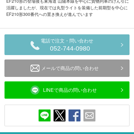
EF210形の登場後も東海道 山陽本線を中心に貨物列車のけん引に
会員ランクについて
活躍しましたが、現在では丸型ライトを装備した前期型を中心に
EF210形300番代への置き換えが進んでいます
会社概要
レビューについて
電話で注文・問い合わせ
052-744-0980
© 2026 Mid Japan, Inc.
メールで商品の問い合わせ
LINEで商品の問い合わせ