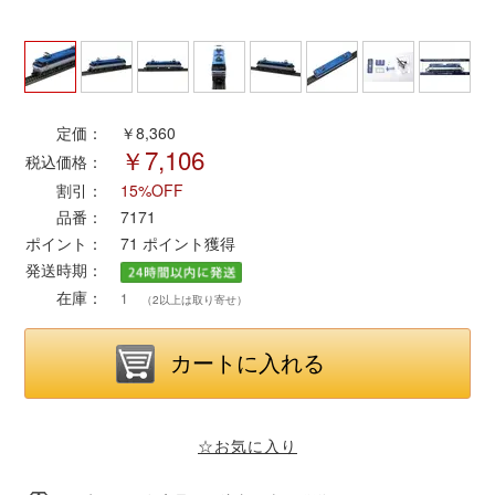
ポポンデッタ
MODEMO(モデモ)
定価：
￥8,360
￥7,106
税込価格：
さんけい
割引：
15%OFF
品番：
7171
トラムウェイ
ポイント：
71
ポイント獲得
発送時期：
天賞堂
在庫：
1
（2以上は取り寄せ）
TTC
セール品・キャンペーン
☆お気に入り