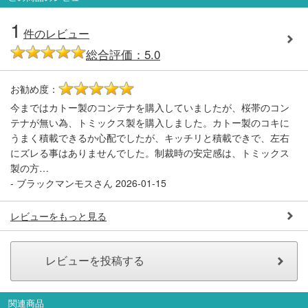
会員ランクについて
1
件のレビュー
会社概要
総合評価：5.0
お勧め度：
5
レビューについて
今まではカトー製のコンテナを購入していましたが、桜帯のコン
© 2026 Mid Japan, Inc.
テナが無い為、トミックス製を購入しました。カトー製のコキに
うまく積載できるか心配でしたが、キッチリと積載できで、左右
にズレる事はありませんでした。制裁時の安定感は、トミックス
製の方…
-
ブラックマンモスさん
2026-01-15
レビューをもっと見る
関連商品