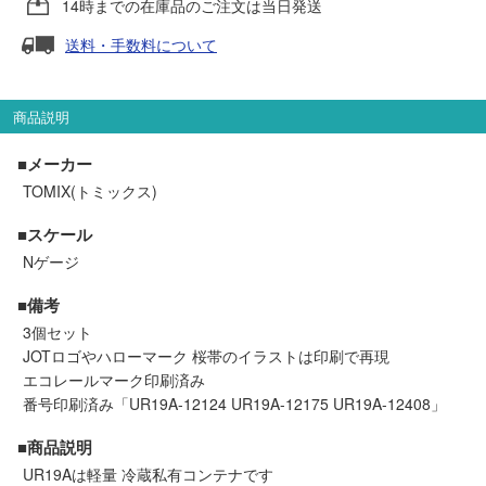
14時までの在庫品のご注文は当日発送
セール商品
送料・手数料について
走行エリア別 鉄道模型車両リスト
商品説明
■メーカー
北海道・東北
関東
TOMIX(トミックス)
■スケール
中部
関西
Nゲージ
中国・四国
九州・沖縄
■備考
3個セット
JOTロゴやハローマーク 桜帯のイラストは印刷で再現
お役立ち情報
エコレールマーク印刷済み
番号印刷済み「UR19A-12124 UR19A-12175 UR19A-12408」
鉄道模型の情報
商品レビュー
■商品説明
UR19Aは軽量 冷蔵私有コンテナです