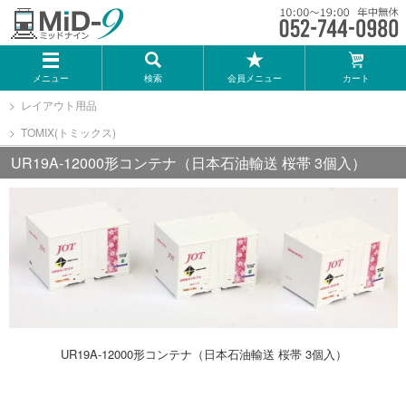
メーカー一覧
メニュー
検索
会員メニュー
カート
TOMIX
レイアウト用品
TOMIX(トミックス)
KATO
UR19A-12000形コンテナ（日本石油輸送 桜帯 3個入）
GREENMAX
トミーテック
マイクロエース
Bトレインショーティー
UR19A-12000形コンテナ（日本石油輸送 桜帯 3個入）
タカラトミー（プラレール）