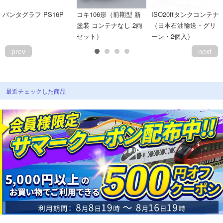
パンタグラフ PS16P
コキ106形（前期型 新
ISO20ftタンクコンテナ
塗装 コンテナなし 2両
（日本石油輸送・グリ
セット）
ーン・2個入）
prev
next
最近チェックした商品