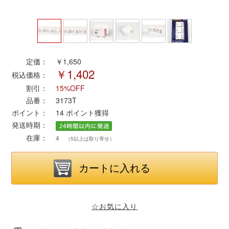
ポポンデッタ
MODEMO(モデモ)
定価：
￥1,650
￥1,402
税込価格：
さんけい
割引：
15%OFF
品番：
3173T
トラムウェイ
ポイント：
14
ポイント獲得
発送時期：
天賞堂
在庫：
4
（5以上は取り寄せ）
TTC
セール品・キャンペーン
☆お気に入り