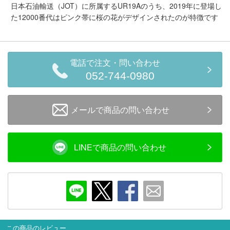
メルマガ登録
LINEお友達登録
日本石油輸送（JOT）に所属するUR19Aのうち、2019年に登場し
た12000番代はピンク帯に桜の花がデザインされたのが特徴です
Infomation
電話で注文・問い合わせ
ご注文方法
052-744-0980
ヘルプページ
メールで商品の問い合わせ
お問い合せ
LINEで商品の問い合わせ
ログイン/マイページ
お気に入りリスト
新規会員登録
この商品のレビュー