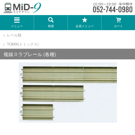
メーカー一覧
メニュー
検索
会員メニュー
カート
TOMIX
レール類
TOMIX(トミックス)
KATO
複線スラブレール (各種)
GREENMAX
トミーテック
マイクロエース
Bトレインショーティー
タカラトミー（プラレール）