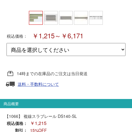
ポポンデッタ
MODEMO(モデモ)
￥1,215～￥6,171
税込価格：
さんけい
トラムウェイ
14時までの在庫品のご注文は当日発送
天賞堂
送料・手数料について
TTC
商品概要
【1066】 複線スラブレール DS140-SL
セール品・キャンペーン
￥1,215
税込価格：
割引：
15%OFF