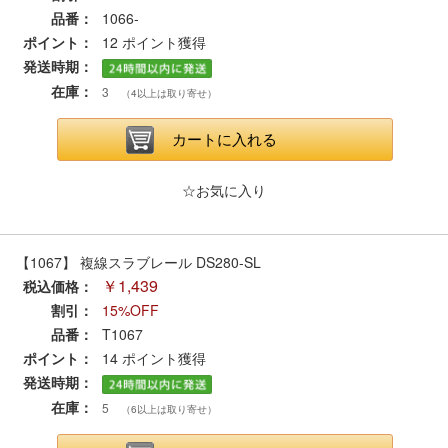
セール商品
品番：
1066-
ポイント：
12
ポイント獲得
発送時期：
在庫：
3
（4以上は取り寄せ）
走行エリア別 鉄道模型車両リスト
カートに入れる
北海道・東北
関東
☆お気に入り
中部
関西
【1067】 複線スラブレール DS280-SL
中国・四国
九州・沖縄
￥1,439
税込価格：
割引：
15%OFF
品番：
T1067
お役立ち情報
ポイント：
14
ポイント獲得
発送時期：
鉄道模型の情報
商品レビュー
在庫：
5
（6以上は取り寄せ）