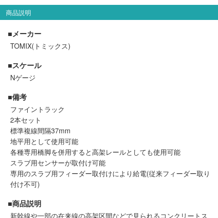
会員ランクについて
商品説明
■メーカー
会社概要
TOMIX(トミックス)
レビューについて
■スケール
Nゲージ
© 2026 Mid Japan, Inc.
■備考
ファイントラック
2本セット
標準複線間隔37mm
地平用として使用可能
各種専用橋脚を併用すると高架レールとしても使用可能
スラブ用センサーが取付け可能
専用のスラブ用フィーダー取付けにより給電(従来フィーダー取り
付け不可)
■商品説明
新幹線や一部の在来線の高架区間などで見られるコンクリートス