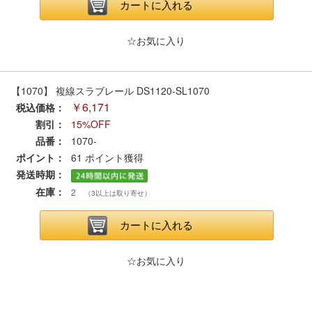
メルマガ登録
LINEお友達登録
カートに入れる
☆お気に入り
Infomation
【1070】 複線スラブレール DS1120-SL1070
ご注文方法
￥6,171
税込価格：
割引：
15%OFF
ヘルプページ
品番：
1070-
ポイント：
61
ポイント獲得
お問い合せ
発送時期：
在庫：
2
（3以上は取り寄せ）
ログイン/マイページ
カートに入れる
お気に入りリスト
☆お気に入り
新規会員登録