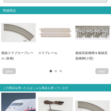
関連商品
複線スラブカーブレー
スラブレール
複線高架橋脚＆複線高
ル (各種)
架橋脚(小型)
prev
next
この商品を買った人はこんな商品も買っています