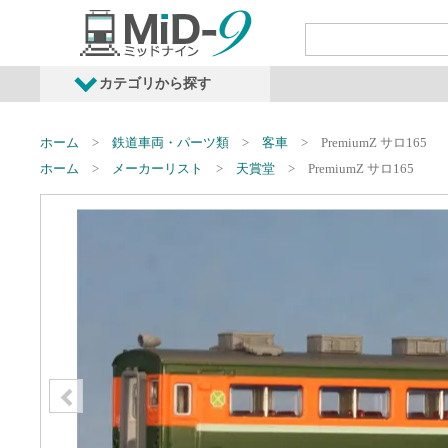
カテゴリから探す
発売予定商品
鉄道車両・オプショ
ホーム
鉄道車両・パーツ類
客車
PremiumZ サロ165
ホーム
メーカーリスト
天賞堂
PremiumZ サロ165