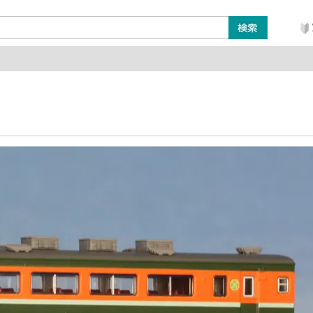
ン
レイアウト・ジオラマ類
工具・塗料・その他