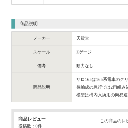
商品説明
メーカー
天賞堂
スケール
Zゲージ
備考
動力なし
サロ165は165系電車の
商品説明
長編成の急行では2両組み
模型は構内入換用の簡易運
商品レビュー
この商品のレ
投稿数：
0
件