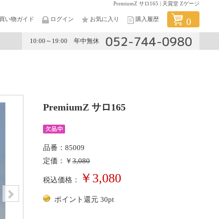
PremiumZ サロ165 | 天賞堂 Zゲージ
買い物ガイド
ログイン
お気に入り
購入履歴
0
10:00～19:00 年中無休
メーカー
PremiumZ サロ165
品番：85009
定価：￥
3,080
￥3,080
税込価格：
ポイント還元 30pt