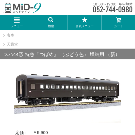
メーカー一覧
メニュー
検索
会員メニュー
カート
TOMIX
客車
天賞堂
KATO
スハ44形 特急「つばめ」 （ぶどう色） 増結用 （新）
GREENMAX
トミーテック
マイクロエース
Bトレインショーティー
定価：
￥9,900
タカラトミー（プラレール）