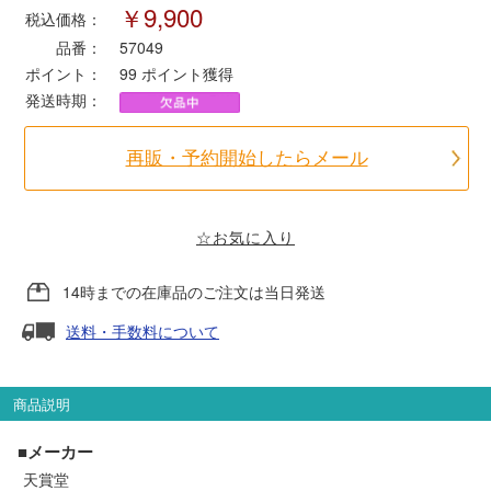
￥9,900
税込価格：
品番：
57049
ポポンデッタ
ポイント：
99
ポイント獲得
発送時期：
MODEMO(モデモ)
再販・予約開始したらメール
さんけい
トラムウェイ
☆お気に入り
14時までの在庫品のご注文は当日発送
天賞堂
送料・手数料について
TTC
商品説明
セール品・キャンペーン
■メーカー
天賞堂