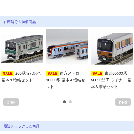
会員ランクについて
在庫処分＆特価商品
会社概要
レビューについて
© 2026 Mid Japan, Inc.
205系埼京線色
東京メトロ
東武50000系
SALE
SALE
SALE
基本＆増結セット
10000系 基本＆増結セ
50090型 TJライナー 基
ット
本＆増結セット
prev
next
最近チェックした商品