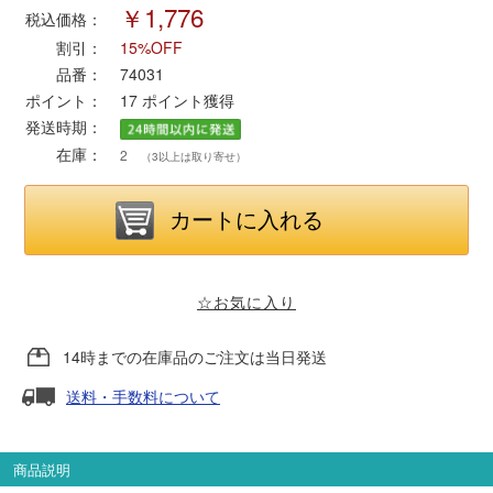
￥1,776
税込価格：
割引：
15%OFF
ポポンデッタ
品番：
74031
ポイント：
17
ポイント獲得
MODEMO(モデモ)
発送時期：
在庫：
2
（3以上は取り寄せ）
さんけい
トラムウェイ
天賞堂
☆お気に入り
TTC
14時までの在庫品のご注文は当日発送
送料・手数料について
セール品・キャンペーン
商品説明