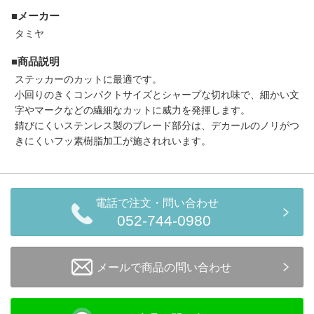
セール商品
■メーカー
タミヤ
■商品説明
走行エリア別 鉄道模型車両リスト
ステッカーのカットに最適です。
小回りのきくコンパクトサイズとシャープな切れ味で、細かい文
字やマークなどの繊細なカットに威力を発揮します。
北海道・東北
関東
錆びにくいステンレス製のブレード部分は、デカールのノリがつ
きにくいフッ素樹脂加工が施されれいます。
中部
関西
中国・四国
九州・沖縄
電話で注文・問い合わせ
052-744-0980
お役立ち情報
メールで商品の問い合わせ
鉄道模型の情報
商品レビュー