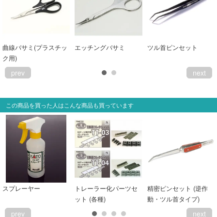
会員ランクについて
会社概要
曲線バサミ(プラスチッ
エッチングバサミ
ツル首ピンセット
ク用)
レビューについて
prev
next
© 2026 Mid Japan, Inc.
この商品を買った人はこんな商品も買っています
スプレーヤー
トレーラー化パーツセ
精密ピンセット (逆作
ット (各種)
動・ツル首タイプ)
prev
next