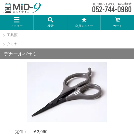
メーカー一覧
メニュー
検索
会員メニュー
カート
TOMIX
工具類
タミヤ
KATO
デカールバサミ
GREENMAX
トミーテック
マイクロエース
Bトレインショーティー
定価：
￥2,090
タカラトミー（プラレール）