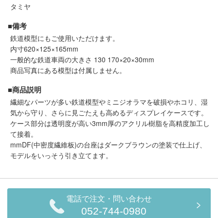
セール商品
タミヤ
■備考
鉄道模型にもご使用いただけます。
内寸620×125×165mm
走行エリア別 鉄道模型車両リスト
一般的な鉄道車両の大きさ 130 170×20×30mm
商品写真にある模型は付属しません。
北海道・東北
関東
■商品説明
繊細なパーツが多い鉄道模型やミニジオラマを破損やホコリ、湿
中部
関西
気から守り、さらに見ごたえも高めるディスプレイケースです。
ケース部分は透明度が高い3mm厚のアクリル樹脂を高精度加工し
中国・四国
九州・沖縄
て接着。
mmDF(中密度繊維板)の台座はダークブラウンの塗装で仕上げ、
モデルをいっそう引き立てます。
お役立ち情報
鉄道模型の情報
商品レビュー
電話で注文・問い合わせ
052-744-0980