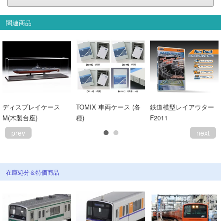
会員ランクについて
関連商品
会社概要
レビューについて
© 2026 Mid Japan, Inc.
ディスプレイケース
TOMIX 車両ケース (各
鉄道模型レイアウター
M(木製台座)
種)
F2011
prev
next
在庫処分＆特価商品