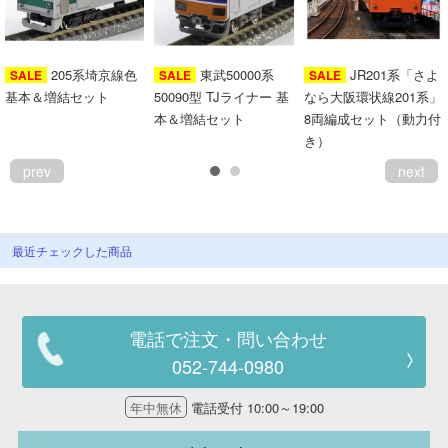
205系埼京線色
東武50000系
JR201系「さよ
SALE
SALE
SALE
基本＆増結セット
50090型 TJライナー 基
なら大阪環状線201系」
本＆増結セット
8両編成セット（動力付
き）
prev
next
最近チェックした商品
電話で注文・問い合わせ
052-744-0980
年中無休
電話受付 10:00～19:00