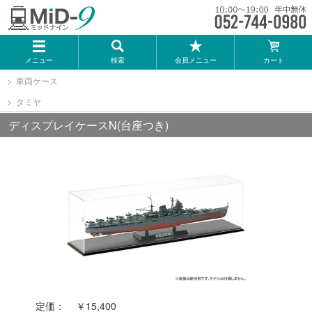
メーカー一覧
メニュー
検索
会員メニュー
カート
TOMIX
車両ケース
タミヤ
KATO
ディスプレイケースN(台座つき)
GREENMAX
トミーテック
マイクロエース
Bトレインショーティー
定価：
￥15,400
タカラトミー（プラレール）