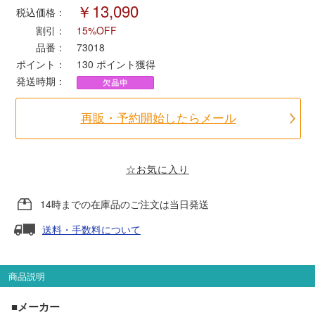
￥13,090
税込価格：
割引：
15%OFF
ポポンデッタ
品番：
73018
ポイント：
130
ポイント獲得
MODEMO(モデモ)
発送時期：
さんけい
再販・予約開始したらメール
トラムウェイ
☆お気に入り
天賞堂
14時までの在庫品のご注文は当日発送
TTC
送料・手数料について
商品説明
セール品・キャンペーン
■メーカー