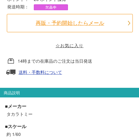
発送時期：
ポポンデッタ
再販・予約開始したらメール
MODEMO(モデモ)
☆お気に入り
さんけい
14時までの在庫品のご注文は当日発送
トラムウェイ
送料・手数料について
天賞堂
商品説明
TTC
■メーカー
タカラトミー
セール品・キャンペーン
■スケール
約 1/60