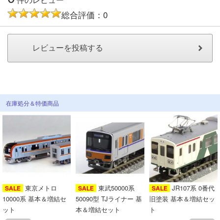
メルマガ登録
LINEお友達登録
総合評価：0
Infomation
ご注文方法
ヘルプページ
在庫処分＆特価商品
お問い合せ
ログイン/マイページ
お気に入りリスト
東京メトロ
東武50000系
JR107系 0番代
SALE
SALE
SALE
10000系 基本＆増結セ
50090型 TJライナー 基
旧塗装 基本＆増結セッ
新規会員登録
ット
本＆増結セット
ト