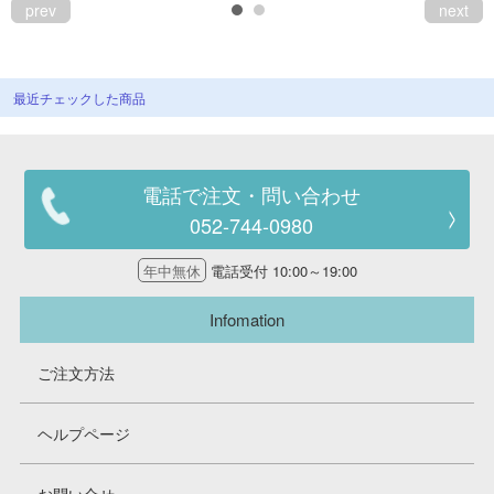
prev
next
会員ランクについて
会社概要
最近チェックした商品
レビューについて
© 2026 Mid Japan, Inc.
電話で注文・問い合わせ
052-744-0980
年中無休
電話受付 10:00～19:00
Infomation
ご注文方法
ヘルプページ