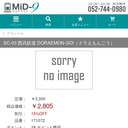
メーカー一覧
メニュー
検索
会員メニュー
カート
TOMIX
プラレール
SC-03 西武鉄道 DORAEMON-GO!（ドラえもんごう）
KATO
GREENMAX
トミーテック
マイクロエース
定価：
￥3,300
￥2,805
税込価格：
Bトレインショーティー
割引：
15%OFF
品番：
171072
タカラトミー（プラレール）
ポイント：
28
ポイント獲得