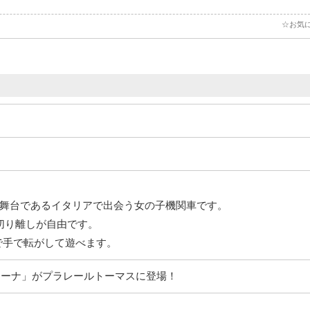
☆お気
舞台であるイタリアで出会う女の子機関車です。
切り離しが自由です。
Fで手で転がして遊べます。
「ジーナ」がプラレールトーマスに登場！