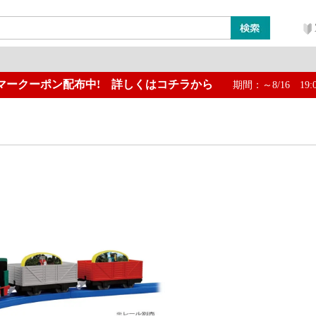
マークーポン配布中! 詳しくはコチラから
期間：～8/16 19:
ン
レイアウト・ジオラマ類
工具・塗料・その他