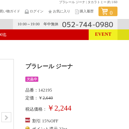
プラレール ジーナ | タカラトミー 約 1/60
買い物ガイド
ログイン
お気に入り
購入履歴
0
10:00～19:00 年中無休
EVENT
00迄
メーカー
プラレール ジーナ
品番：142195
定価：￥
2,640
￥2,244
税込価格：
割引 15%OFF