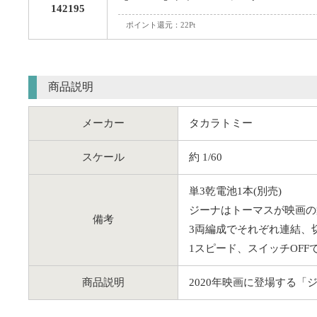
142195
ポイント還元：22Pt
商品説明
メーカー
タカラトミー
スケール
約 1/60
単3乾電池1本(別売)
ジーナはトーマスが映画の
備考
3両編成でそれぞれ連結、
1スピード、スイッチOF
商品説明
2020年映画に登場する