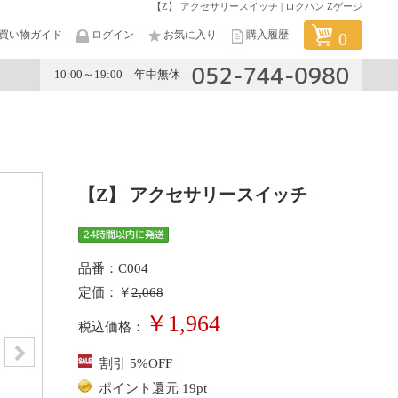
【Z】 アクセサリースイッチ | ロクハン Zゲージ
買い物ガイド
ログイン
お気に入り
購入履歴
0
10:00～19:00 年中無休
メーカー
【Z】 アクセサリースイッチ
品番：C004
定価：￥
2,068
￥1,964
税込価格：
割引 5%OFF
ポイント還元 19pt