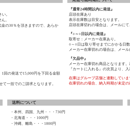
『通常24時間以内に発送』
さい。
店頭在庫あり
表示在庫数は目安となります。
せん。
店頭在庫切れの場合は、メールにて
金の30％を頂きますので、あらか
『○～○日以内に発送』
取寄せ：メーカー在庫あり。
○～○日は取り寄せまでにかかる日
メーカー在庫切れの場合は、メール
『欠品中』
メーカー在庫切れ商品となります。
『カートに入れる』の次頁より、入
1回の発送で15,000円を下回る金額
在庫はグループ店舗と連動していま
在庫切れの場合、納入時期が未定の
わせて一括でのご請求となります。
送料について
・本州、四国、九州・・・730円
・北海道・・・1000円
・沖縄、離島・・・1800円