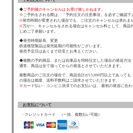
◆
ご予約後のキャンセルは お受け致しかねます。
※
ご予約をされる際は、「予約注文の注意事項」を必ずご確認下
※
発売時期が変更された場合でも、ご注文のキャンセルは承れま
※
万が一、キャンセルをされる場合はキャンセル料として、商品代
じめご了承願います。
◆発売時期延長、変更
鉄道模型製品は発売延期の可能性がございます。
発売予定日はあくまで目安とお考えください。
◆複数の予約商品、または在庫品を同時注文した場合の発送方法
通常、商品は全て揃ってからの発送とさせていただきます。
複数商品のご注文の場合で、商品合計が15,000円以上であっても、
の場合は都度、送料手数料はご請求させていただきます。
※
カード払い・コンビニ決済でのお支払いは、 最初の発送に合
お支払について
・クレジットカード （一括、複数払い可能）