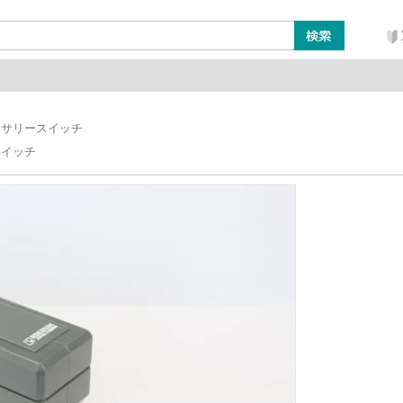
ン
レイアウト・ジオラマ類
工具・塗料・その他
セサリースイッチ
スイッチ