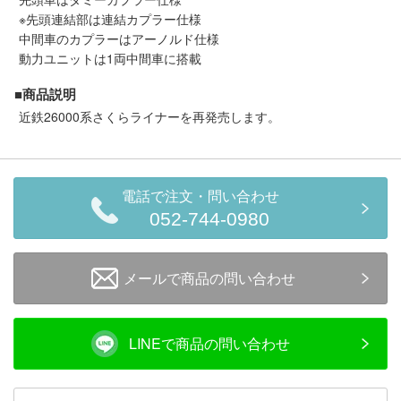
メルマガ登録
LINEお友達登録
※先頭連結部は連結カプラー仕様
中間車のカプラーはアーノルド仕様
動力ユニットは1両中間車に搭載
Infomation
■商品説明
近鉄26000系さくらライナーを再発売します。
ご注文方法
ヘルプページ
電話で注文・問い合わせ
052-744-0980
お問い合せ
ログイン/マイページ
メールで商品の問い合わせ
お気に入りリスト
LINEで商品の問い合わせ
新規会員登録