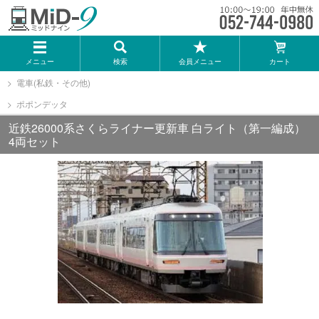
メーカー一覧
メニュー
検索
会員メニュー
カート
TOMIX
電車(私鉄・その他)
ポポンデッタ
KATO
近鉄26000系さくらライナー更新車 白ライト（第一編成）
4両セット
GREENMAX
トミーテック
マイクロエース
Bトレインショーティー
タカラトミー（プラレール）