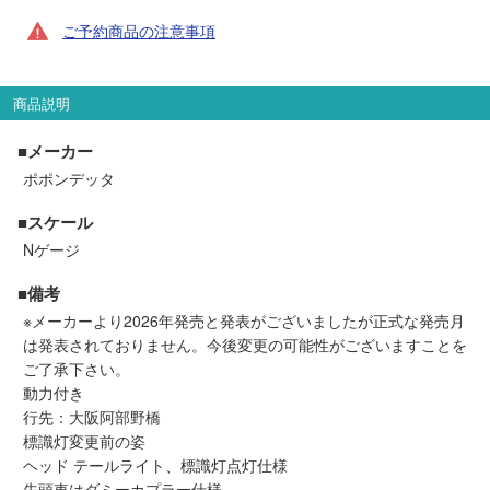
セール商品
ご予約商品の注意事項
商品説明
走行エリア別 鉄道模型車両リスト
■メーカー
北海道・東北
関東
ポポンデッタ
■スケール
中部
関西
Nゲージ
■備考
中国・四国
九州・沖縄
※メーカーより2026年発売と発表がございましたが正式な発売月
は発表されておりません。今後変更の可能性がございますことを
ご了承下さい。
お役立ち情報
動力付き
行先：大阪阿部野橋
鉄道模型の情報
商品レビュー
標識灯変更前の姿
ヘッド テールライト、標識灯点灯仕様
先頭車はダミーカプラー仕様