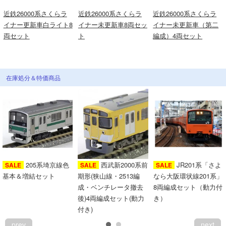
近鉄26000系さくらラ
近鉄26000系さくらラ
近鉄26000系さくらラ
イナー更新車白ライト8
イナー未更新車8両セッ
イナー未更新車（第二
両セット
ト
編成）4両セット
在庫処分＆特価商品
205系埼京線色
西武新2000系前
JR201系「さよ
SALE
SALE
SALE
基本＆増結セット
期形(狭山線・2513編
なら大阪環状線201系」
成・ベンチレータ撤去
8両編成セット（動力付
後)4両編成セット(動力
き）
付き)
prev
next