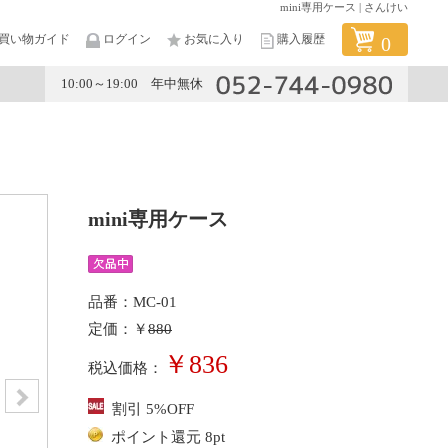
mini専用ケース | さんけい
買い物ガイド
ログイン
お気に入り
購入履歴
0
10:00～19:00 年中無休
メーカー
mini専用ケース
品番：MC-01
定価：￥
880
￥836
税込価格：
割引 5%OFF
ポイント還元 8pt