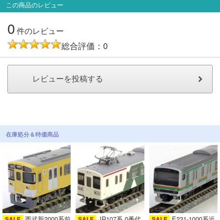
メルマガ登録
LINEお友達登録
この商品のレビュー
0
件のレビュー
総合評価：0
Infomation
ご注文方法
ヘルプページ
お問い合せ
在庫処分＆特価商品
ログイン/マイページ
お気に入りリスト
新規会員登録
西武新2000系前
JR107系 0番代
E231-1000系近
SALE
SALE
SALE