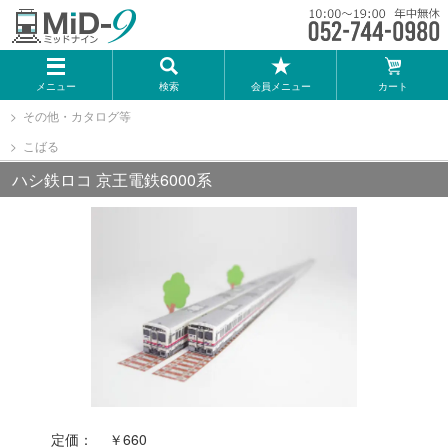
メーカー一覧
メニュー
検索
会員メニュー
カート
TOMIX
その他・カタログ等
こばる
KATO
ハシ鉄ロコ 京王電鉄6000系
GREENMAX
トミーテック
マイクロエース
Bトレインショーティー
定価：
￥660
タカラトミー（プラレール）