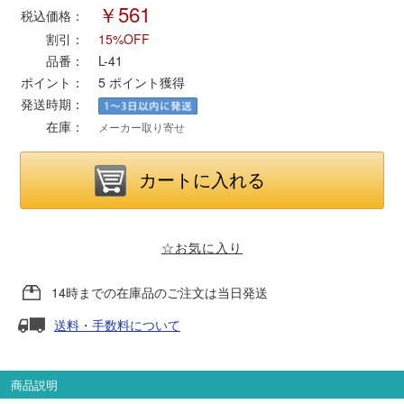
￥561
税込価格：
割引：
15%OFF
ポポンデッタ
品番：
L-41
ポイント：
5
ポイント獲得
MODEMO(モデモ)
発送時期：
在庫：
メーカー取り寄せ
さんけい
トラムウェイ
天賞堂
☆お気に入り
TTC
14時までの在庫品のご注文は当日発送
送料・手数料について
セール品・キャンペーン
商品説明