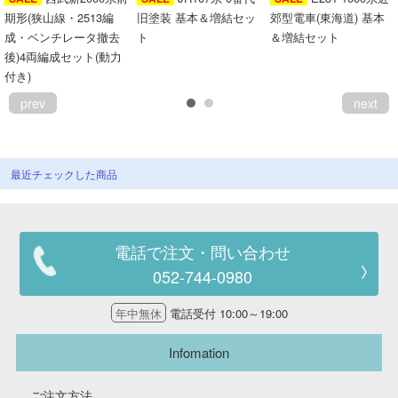
期形(狭山線・2513編
旧塗装 基本＆増結セッ
郊型電車(東海道) 基本
会員ランクについて
成・ベンチレータ撤去
ト
＆増結セット
後)4両編成セット(動力
会社概要
付き)
prev
next
レビューについて
© 2026 Mid Japan, Inc.
最近チェックした商品
電話で注文・問い合わせ
052-744-0980
年中無休
電話受付 10:00～19:00
Infomation
ご注文方法