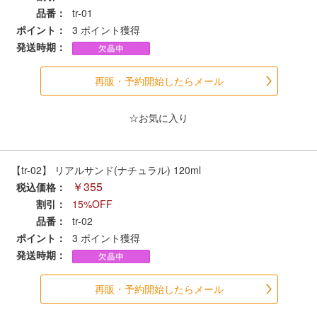
セール商品
品番：
tr-01
ポイント：
3
ポイント獲得
発送時期：
走行エリア別 鉄道模型車両リスト
再販・予約開始したらメール
北海道・東北
関東
☆お気に入り
中部
関西
【tr-02】 リアルサンド(ナチュラル) 120ml
￥355
税込価格：
中国・四国
九州・沖縄
割引：
15%OFF
品番：
tr-02
ポイント：
3
ポイント獲得
お役立ち情報
発送時期：
鉄道模型の情報
商品レビュー
再販・予約開始したらメール