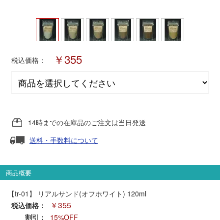
ポポンデッタ
MODEMO(モデモ)
￥355
税込価格：
さんけい
トラムウェイ
14時までの在庫品のご注文は当日発送
天賞堂
送料・手数料について
TTC
商品概要
【tr-01】 リアルサンド(オフホワイト) 120ml
セール品・キャンペーン
￥355
税込価格：
割引：
15%OFF