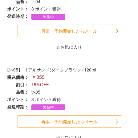
品番：
tr-04
会員ランクについて
ポイント：
3
ポイント獲得
発送時期：
会社概要
再販・予約開始したらメール
レビューについて
☆お気に入り
© 2026 Mid Japan, Inc.
【tr-05】 リアルサンド(ダークブラウン) 120ml
￥355
税込価格：
割引：
15%OFF
品番：
tr-05
ポイント：
3
ポイント獲得
発送時期：
再販・予約開始したらメール
☆お気に入り