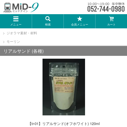
メーカー一覧
メニュー
検索
会員メニュー
カート
TOMIX
ジオラマ素材・材料
モーリン
KATO
リアルサンド (各種)
GREENMAX
トミーテック
マイクロエース
Bトレインショーティー
【tr-01】リアルサンド(オフホワイト) 120ml
タカラトミー（プラレール）