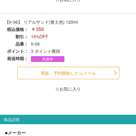
【tr-06】 リアルサンド(黄土色) 120ml
￥355
税込価格：
割引：
15%OFF
品番：
tr-06
ポイント：
3
ポイント獲得
発送時期：
再販・予約開始したらメール
☆お気に入り
商品説明
■メーカー