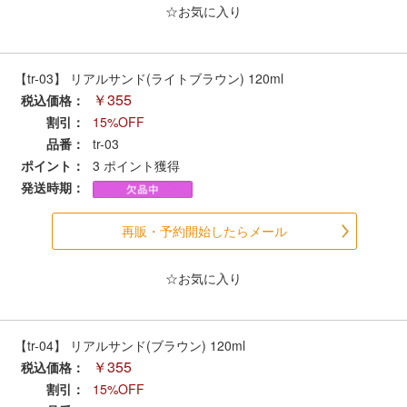
メルマガ登録
LINEお友達登録
☆お気に入り
【tr-03】 リアルサンド(ライトブラウン) 120ml
Infomation
￥355
税込価格：
割引：
15%OFF
ご注文方法
品番：
tr-03
ポイント：
3
ポイント獲得
ヘルプページ
発送時期：
お問い合せ
再販・予約開始したらメール
ログイン/マイページ
☆お気に入り
お気に入りリスト
【tr-04】 リアルサンド(ブラウン) 120ml
￥355
税込価格：
新規会員登録
割引：
15%OFF