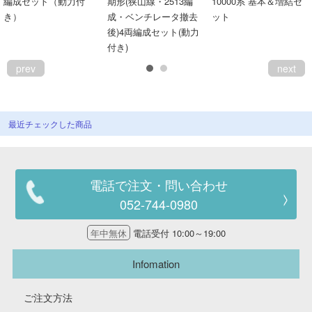
編成セット（動力付
期形(狭山線・2513編
10000系 基本＆増結セ
き）
成・ベンチレータ撤去
ット
後)4両編成セット(動力
付き)
prev
next
最近チェックした商品
電話で注文・問い合わせ
052-744-0980
年中無休
電話受付 10:00～19:00
Infomation
ご注文方法