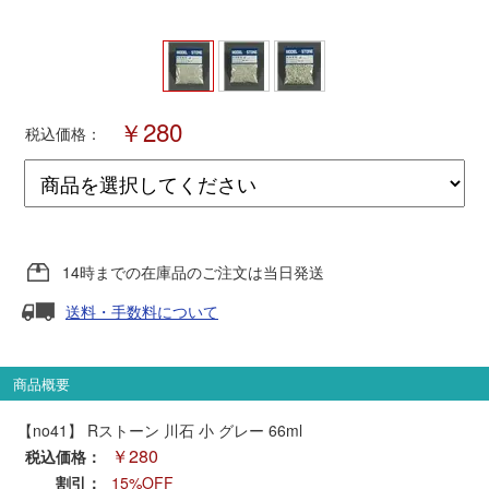
ポポンデッタ
MODEMO(モデモ)
￥280
税込価格：
さんけい
トラムウェイ
14時までの在庫品のご注文は当日発送
天賞堂
送料・手数料について
TTC
商品概要
【no41】 Rストーン 川石 小 グレー 66ml
セール品・キャンペーン
￥280
税込価格：
割引：
15%OFF