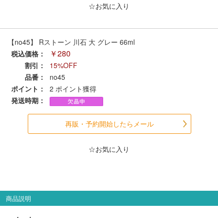
メルマガ登録
LINEお友達登録
☆お気に入り
【no45】 Rストーン 川石 大 グレー 66ml
Infomation
￥280
税込価格：
割引：
15%OFF
ご注文方法
品番：
no45
ポイント：
2
ポイント獲得
ヘルプページ
発送時期：
お問い合せ
再販・予約開始したらメール
ログイン/マイページ
☆お気に入り
お気に入りリスト
商品説明
新規会員登録