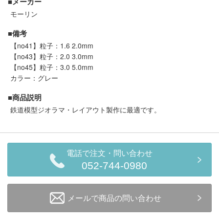
■メーカー
会員ランクについて
モーリン
■備考
会社概要
【no41】粒子：1.6 2.0mm
【no43】粒子：2.0 3.0mm
レビューについて
【no45】粒子：3.0 5.0mm
カラー：グレー
© 2026 Mid Japan, Inc.
■商品説明
鉄道模型ジオラマ・レイアウト製作に最適です。
電話で注文・問い合わせ
052-744-0980
メールで商品の問い合わせ