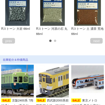
Rストーン 大岩 66ml
Rストーン 河原の石 丸
Rストーン 土 濃茶 荒地
66ml
66ml
prev
next
在庫処分＆特価商品
京阪2400系 7両
西武新2000系前
東京メトロ
SALE
SALE
SALE