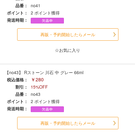
セール商品
品番：
no41
ポイント：
2
ポイント獲得
発送時期：
走行エリア別 鉄道模型車両リスト
再販・予約開始したらメール
北海道・東北
関東
☆お気に入り
中部
関西
【no43】 Rストーン 川石 中 グレー 66ml
￥280
税込価格：
中国・四国
九州・沖縄
割引：
15%OFF
品番：
no43
ポイント：
2
ポイント獲得
お役立ち情報
発送時期：
鉄道模型の情報
商品レビュー
再販・予約開始したらメール