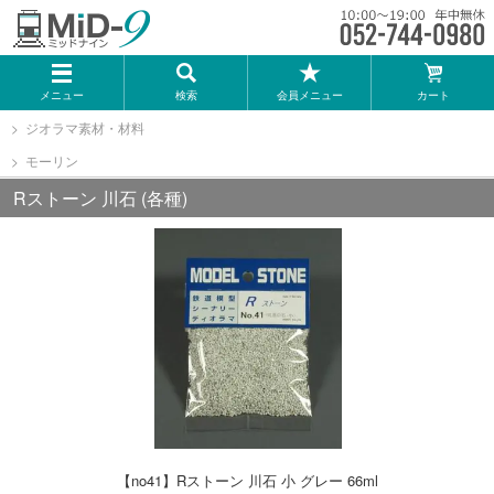
メーカー一覧
メニュー
検索
会員メニュー
カート
TOMIX
ジオラマ素材・材料
モーリン
KATO
Rストーン 川石 (各種)
GREENMAX
トミーテック
マイクロエース
Bトレインショーティー
【no41】Rストーン 川石 小 グレー 66ml
タカラトミー（プラレール）