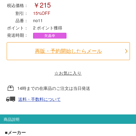
￥215
税込価格：
割引：
15%OFF
ポポンデッタ
品番：
no11
ポイント：
2
ポイント獲得
MODEMO(モデモ)
発送時期：
さんけい
再販・予約開始したらメール
トラムウェイ
☆お気に入り
天賞堂
14時までの在庫品のご注文は当日発送
TTC
送料・手数料について
商品説明
セール品・キャンペーン
■メーカー