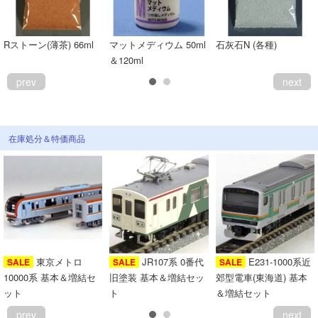
会員ランクについて
Rストーン(薄茶) 66ml
マットメディウム 50ml
石灰石N (各種)
会社概要
＆120ml
prev
next
レビューについて
© 2026 Mid Japan, Inc.
在庫処分＆特価商品
東京メトロ
JR107系 0番代
E231-1000系近
SALE
SALE
SALE
10000系 基本＆増結セ
旧塗装 基本＆増結セッ
郊型電車(東海道) 基本
ット
ト
＆増結セット
prev
next