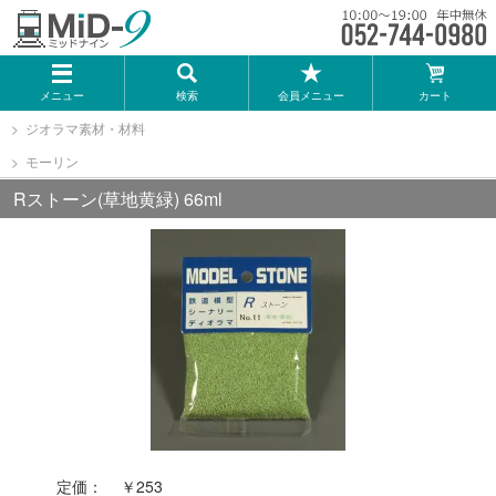
メーカー一覧
メニュー
検索
会員メニュー
カート
TOMIX
ジオラマ素材・材料
モーリン
KATO
Rストーン(草地黄緑) 66ml
GREENMAX
トミーテック
マイクロエース
Bトレインショーティー
定価：
￥253
タカラトミー（プラレール）