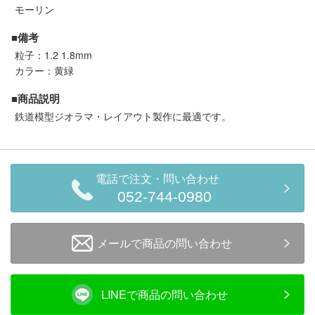
セール商品
モーリン
■備考
粒子：1.2 1.8mm
カラー：黄緑
走行エリア別 鉄道模型車両リスト
■商品説明
北海道・東北
関東
鉄道模型ジオラマ・レイアウト製作に最適です。
中部
関西
電話で注文・問い合わせ
中国・四国
九州・沖縄
052-744-0980
お役立ち情報
メールで商品の問い合わせ
鉄道模型の情報
商品レビュー
LINEで商品の問い合わせ