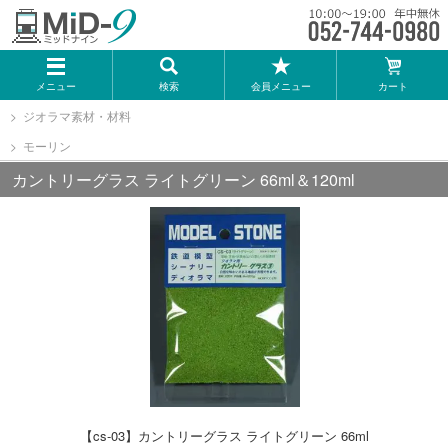
メーカー一覧
メニュー
検索
会員メニュー
カート
TOMIX
ジオラマ素材・材料
モーリン
KATO
カントリーグラス ライトグリーン 66ml＆120ml
GREENMAX
トミーテック
マイクロエース
Bトレインショーティー
【cs-03】カントリーグラス ライトグリーン 66ml
タカラトミー（プラレール）