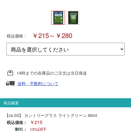
ポポンデッタ
MODEMO(モデモ)
￥215～￥280
税込価格：
さんけい
トラムウェイ
14時までの在庫品のご注文は当日発送
天賞堂
送料・手数料について
TTC
商品概要
【cs-03】 カントリーグラス ライトグリーン 66ml
セール品・キャンペーン
￥215
税込価格：
割引：
15%OFF