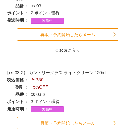
セール商品
品番：
cs-03
ポイント：
2
ポイント獲得
発送時期：
走行エリア別 鉄道模型車両リスト
再販・予約開始したらメール
北海道・東北
関東
☆お気に入り
中部
関西
【cs-03-2】 カントリーグラス ライトグリーン 120ml
￥280
税込価格：
中国・四国
九州・沖縄
割引：
15%OFF
品番：
cs-03-2
ポイント：
2
ポイント獲得
お役立ち情報
発送時期：
鉄道模型の情報
商品レビュー
再販・予約開始したらメール