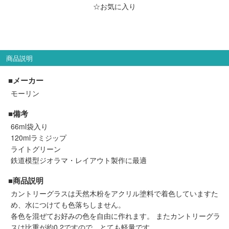
メルマガ登録
LINEお友達登録
☆お気に入り
Infomation
商品説明
ご注文方法
■メーカー
モーリン
ヘルプページ
■備考
66ml袋入り
お問い合せ
120mlラミジップ
ライトグリーン
ログイン/マイページ
鉄道模型ジオラマ・レイアウト製作に最適
■商品説明
お気に入りリスト
カントリーグラスは天然木粉をアクリル塗料で着色していますた
め、水につけても色落ちしません。
新規会員登録
各色を混ぜてお好みの色を自由に作れます。 またカントリーグラ
スは比重が約0.2ですので、とても軽量です。