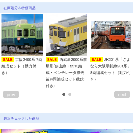
在庫処分＆特価商品
京阪2400系 7両
西武新2000系前
JR201系「さよ
SALE
SALE
SALE
編成セット（動力付
期形(狭山線・2513編
なら大阪環状線201系」
き）
成・ベンチレータ撤去
8両編成セット（動力付
後)4両編成セット(動力
き）
付き)
prev
next
最近チェックした商品