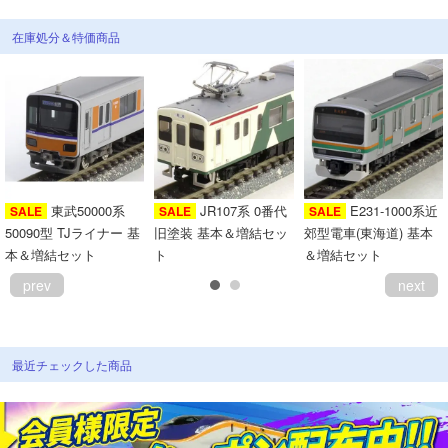
在庫処分＆特価商品
東武50000系
JR107系 0番代
E231-1000系近
SALE
SALE
SALE
50090型 TJライナー 基
旧塗装 基本＆増結セッ
郊型電車(東海道) 基本
本＆増結セット
ト
＆増結セット
prev
next
最近チェックした商品