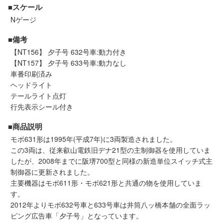
メルマガ登録
LINEお友達登録
■スケール
Nゲージ
■備考
Infomation
【NT156】 夕子号 632号車:動力付き
【NT157】 夕子号 633号車:動力なし
ご注文方法
車番印刷済み
ヘッドライト
テールライト点灯
ヘルプページ
行先表示シール付き
お問い合せ
■商品説明
モボ631形は1995年(平成7年)に3両製造されました。
この3両は、従来叡山電鉄旧デナ21型の主制御器を使用していま
ログイン/マイページ
したが、2008年までに阪堺700型と同様の新造単位スイッチ式主
制御器に更新されました。
お気に入りリスト
主要機器はモボ611形・モボ621形と共通の物を使用していま
す。
2012年よりモボ632号車と633号車は井筒八ッ橋本舗の全面ラッ
新規会員登録
ピング広告車「夕子号」となっています。