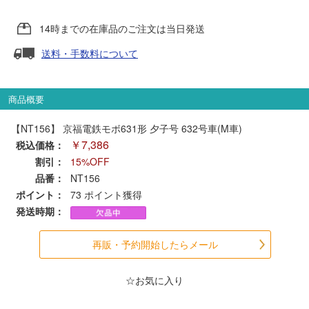
14時までの在庫品のご注文は当日発送
ポポンデッタ
送料・手数料について
MODEMO(モデモ)
商品概要
さんけい
【NT156】 京福電鉄モボ631形 夕子号 632号車(M車)
￥7,386
税込価格：
トラムウェイ
割引：
15%OFF
品番：
NT156
天賞堂
ポイント：
73
ポイント獲得
発送時期：
TTC
再販・予約開始したらメール
セール品・キャンペーン
☆お気に入り