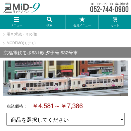
メーカー一覧
メニュー
検索
会員メニュー
カート
TOMIX
電車(私鉄・その他)
MODEMO(モデモ)
KATO
京福電鉄モボ631形 夕子号 632号車
GREENMAX
トミーテック
マイクロエース
￥4,581～￥7,386
税込価格：
Bトレインショーティー
タカラトミー（プラレール）