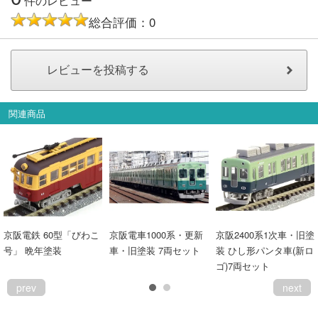
件のレビュー
総合評価：0
関連商品
京阪電鉄 60型「びわこ
京阪電車1000系・更新
京阪2400系1次車・旧塗
号」 晩年塗装
車・旧塗装 7両セット
装 ひし形パンタ車(新ロ
ゴ)7両セット
prev
next