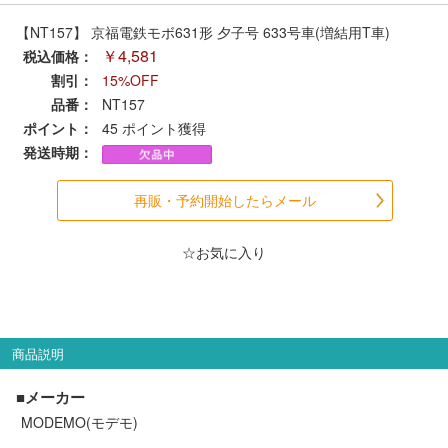
セール商品
【NT157】 京福電鉄モボ631形 夕子号 633号車(増結用T車)
￥4,581
税込価格：
割引：
15%OFF
品番：
NT157
走行エリア別 鉄道模型車両リスト
ポイント：
45
ポイント獲得
発送時期：
北海道・東北
関東
再販・予約開始したらメール
中部
関西
☆お気に入り
中国・四国
九州・沖縄
お役立ち情報
商品説明
■メーカー
鉄道模型の情報
商品レビュー
MODEMO(モデモ)