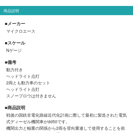
セール商品
商品説明
■メーカー
マイクロエース
走行エリア別 鉄道模型車両リスト
■スケール
北海道・東北
関東
Nゲージ
■備考
中部
関西
動力付き
ヘッドライト点灯
中国・四国
九州・沖縄
2両とも動力車のセット
ヘッドライト点灯
スノープロウは付きません
お役立ち情報
■商品説明
戦後の国鉄非電化路線近代化計画に際して最初に製造された電気
鉄道模型の情報
商品レビュー
式ディーゼル機関車がdd50です。
機関出力と軸重の関係から2両を背向重連して使用することを前