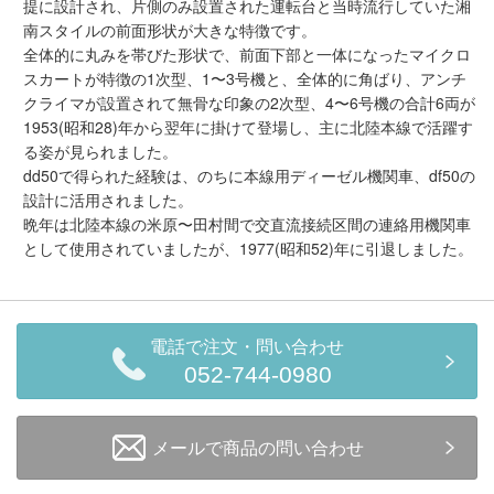
提に設計され、片側のみ設置された運転台と当時流行していた湘
メルマガ登録
LINEお友達登録
南スタイルの前面形状が大きな特徴です。
全体的に丸みを帯びた形状で、前面下部と一体になったマイクロ
スカートが特徴の1次型、1〜3号機と、全体的に角ばり、アンチ
Infomation
クライマが設置されて無骨な印象の2次型、4〜6号機の合計6両が
1953(昭和28)年から翌年に掛けて登場し、主に北陸本線で活躍す
る姿が見られました。
ご注文方法
dd50で得られた経験は、のちに本線用ディーゼル機関車、df50の
設計に活用されました。
ヘルプページ
晩年は北陸本線の米原〜田村間で交直流接続区間の連絡用機関車
として使用されていましたが、1977(昭和52)年に引退しました。
お問い合せ
ログイン/マイページ
電話で注文・問い合わせ
052-744-0980
お気に入りリスト
メールで商品の問い合わせ
新規会員登録