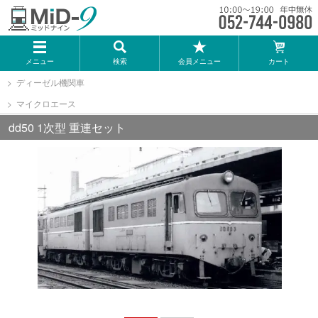
メーカー一覧
メニュー
検索
会員メニュー
カート
TOMIX
ディーゼル機関車
マイクロエース
KATO
dd50 1次型 重連セット
GREENMAX
トミーテック
マイクロエース
Bトレインショーティー
タカラトミー（プラレール）