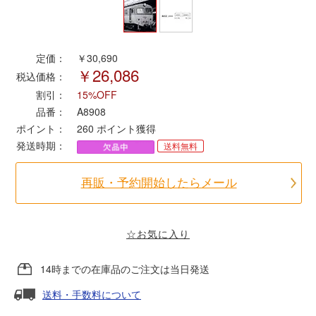
ポポンデッタ
定価：
￥30,690
￥26,086
MODEMO(モデモ)
税込価格：
割引：
15%OFF
さんけい
品番：
A8908
ポイント：
260
ポイント獲得
発送時期：
送料無料
トラムウェイ
再販・予約開始したらメール
天賞堂
TTC
☆お気に入り
14時までの在庫品のご注文は当日発送
セール品・キャンペーン
送料・手数料について