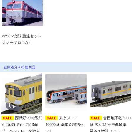
dd50 2次型 重連セット
スノーブロウなし
在庫処分＆特価商品
西武新2000系前
東京メトロ
営団地下鉄7000
SALE
SALE
SALE
期形(狭山線・2513編
10000系 基本＆増結セ
系 後期型 冷房準備車
成・ベンチレータ撤去
ット
基本＆増結セット