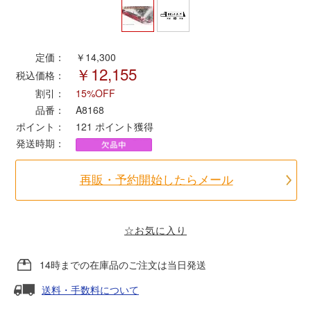
ポポンデッタ
定価：
￥14,300
￥12,155
MODEMO(モデモ)
税込価格：
割引：
15%OFF
さんけい
品番：
A8168
ポイント：
121
ポイント獲得
発送時期：
トラムウェイ
再販・予約開始したらメール
天賞堂
TTC
☆お気に入り
14時までの在庫品のご注文は当日発送
セール品・キャンペーン
送料・手数料について