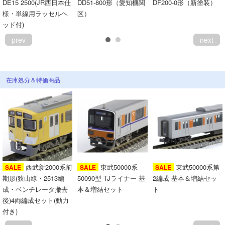
DE15 2500(JR西日本仕
DD51-800形（愛知機関
DF200-0形（新塗装）
様・単線用ラッセルヘ
区）
ッド付)
prev
next
在庫処分＆特価商品
西武新2000系前
東武50000系
東武50000系第
SALE
SALE
SALE
期形(狭山線・2513編
50090型 TJライナー 基
2編成 基本＆増結セッ
成・ベンチレータ撤去
本＆増結セット
ト
後)4両編成セット(動力
付き)