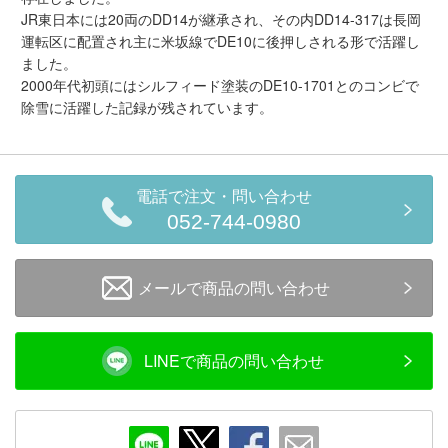
JR東日本には20両のDD14が継承され、その内DD14-317は長岡
会員ランクについて
運転区に配置され主に米坂線でDE10に後押しされる形で活躍し
ました。
会社概要
2000年代初頭にはシルフィード塗装のDE10-1701とのコンビで
除雪に活躍した記録が残されています。
レビューについて
© 2026 Mid Japan, Inc.
電話で注文・問い合わせ
052-744-0980
メールで商品の問い合わせ
LINEで商品の問い合わせ