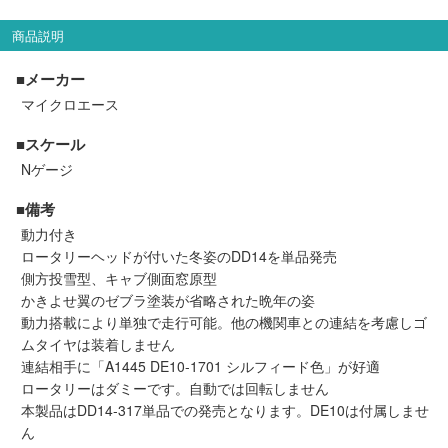
セール商品
商品説明
■メーカー
マイクロエース
走行エリア別 鉄道模型車両リスト
■スケール
北海道・東北
関東
Nゲージ
■備考
中部
関西
動力付き
ロータリーヘッドが付いた冬姿のDD14を単品発売
中国・四国
九州・沖縄
側方投雪型、キャブ側面窓原型
かきよせ翼のゼブラ塗装が省略された晩年の姿
動力搭載により単独で走行可能。他の機関車との連結を考慮しゴ
ムタイヤは装着しません
お役立ち情報
連結相手に「A1445 DE10-1701 シルフィード色」が好適
ロータリーはダミーです。自動では回転しません
鉄道模型の情報
商品レビュー
本製品はDD14-317単品での発売となります。DE10は付属しませ
ん