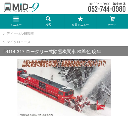
メーカー一覧
メニュー
検索
会員メニュー
カート
TOMIX
ディーゼル機関車
マイクロエース
KATO
DD14-317 ロータリー式除雪機関車 標準色 晩年
GREENMAX
トミーテック
マイクロエース
Bトレインショーティー
タカラトミー（プラレール）