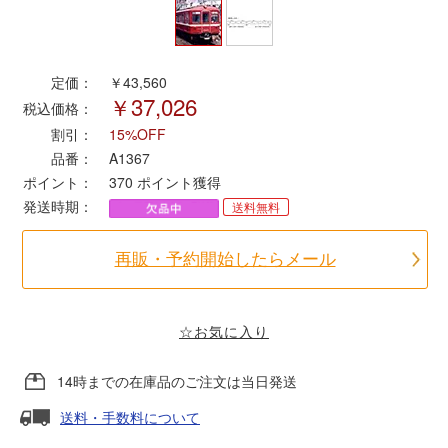
ポポンデッタ
定価：
￥43,560
￥37,026
MODEMO(モデモ)
税込価格：
割引：
15%OFF
さんけい
品番：
A1367
ポイント：
370
ポイント獲得
発送時期：
送料無料
トラムウェイ
再販・予約開始したらメール
天賞堂
TTC
☆お気に入り
14時までの在庫品のご注文は当日発送
セール品・キャンペーン
送料・手数料について