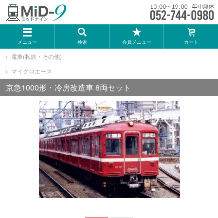
メーカー一覧
メニュー
検索
会員メニュー
カート
TOMIX
電車(私鉄・その他)
マイクロエース
KATO
京急1000形・冷房改造車 8両セット
GREENMAX
トミーテック
マイクロエース
Bトレインショーティー
タカラトミー（プラレール）