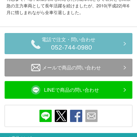
急の主力車両として長年活躍を続けましたが、2010(平成22)年6
会員ランクについて
月に惜しまれながら全車引退しました。
会社概要
レビューについて
電話で注文・問い合わせ
052-744-0980
© 2026 Mid Japan, Inc.
メールで商品の問い合わせ
LINEで商品の問い合わせ