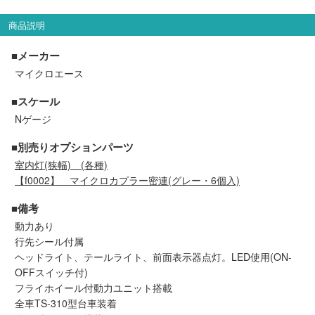
セール商品
商品説明
■メーカー
マイクロエース
走行エリア別 鉄道模型車両リスト
■スケール
北海道・東北
関東
Nゲージ
■別売りオプションパーツ
中部
関西
室内灯(狭幅) (各種)
【f0002】 マイクロカプラー密連(グレー・6個入)
中国・四国
九州・沖縄
■備考
動力あり
行先シール付属
お役立ち情報
ヘッドライト、テールライト、前面表示器点灯。LED使用(ON-
OFFスイッチ付)
鉄道模型の情報
商品レビュー
フライホイール付動力ユニット搭載
全車TS-310型台車装着