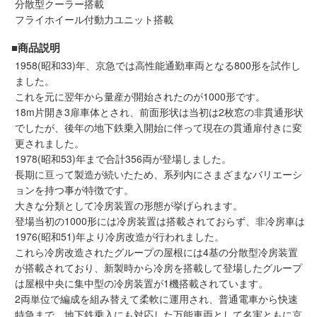
分散型クーラー搭載
メルマガ登録
LINEお友達登録
フライホイール付動力ユニット搭載
■商品説明
Infomation
1958(昭和33)年、京急では高性能通勤車両となる800形を試作し
ました。
これを元に翌年から量産が開始されたのが1000形です。
ご注文方法
18m片開き3扉車体とされ、前面形状は当初は2枚窓の非貫通形状
でしたが、後年の地下鉄乗入開始に伴って現在の貫通扉付きに変
ヘルプページ
更されました。
1978(昭和53)年まで合計356両が登場しました。
長期に亘って製造が続いたため、系列内にさまざまなバリエーシ
お問い合せ
ョンを持つ事が特徴です。
大きな分類として冷房装置の形態が挙げられます。
ログイン/マイページ
登場当初の1000形には冷房装置は搭載されておらず、非冷房車は
1976(昭和51)年より冷房改造が行われました。
これら冷房改造されたグループの屋根には4基の分散型冷房装置
お気に入りリスト
が搭載されており、新製時から冷房を搭載して登場したグループ
は屋根中央に集中型の冷房装置が1機搭載されています。
新規会員登録
2両単位で編成を組み替えて柔軟に運用され、普通電車から快速
特急まで、地下鉄乗入にも対応した万能車両として名実ともに京