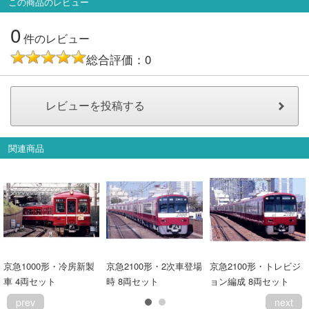
この商品のレビュー
0
件のレビュー
総合評価：0
関連商品
京急1000形・冷房新製
京急2100形・2次車登場
京急2100形・トレビジ
車 4両セット
時 8両セット
ョン編成 8両セット
prev
next