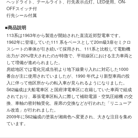
ヘッドライト、テールライト、行先表示点灯。LED使用。ON-
メルマガ登録
LINEお友達登録
OFFスイッチ付
行先シール付属
■商品説明
Infomation
113系は1963年から製造が開始された直流近郊型電車です。
1962年に登場していた111 系をベースとして20m級3扉セミクロ
ご注文方法
スシートの車体が引き続いて採用され、111系と比較して電動機
出力が 20%増大されたのが特徴で、平坦線区における主力車両と
ヘルプページ
して増備が進められました。
房総地区では電化完成当初より地下線乗り入れに対応した1000
番台が主に使用されていましたが、1990 年代より新型車両の投
お問い合せ
入に伴って他区所からの転入車が見られるようになりました。
S62編成は大船電車区 と国府津電車区に在籍していた車両で組成
ログイン/マイページ
されており、幕張電車区転入に際して補助電源・空気圧縮機 の交
換、車軸の密封軸受化、座席の交換などが行われた「リニューア
ル改造」が行われました。
お気に入りリスト
2009年にS62編成の塗装が湘南色へ変更され、大きな注目を集め
ています。
新規会員登録