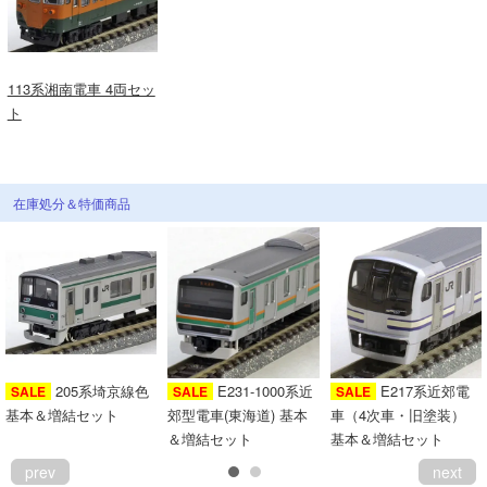
113系湘南電車 4両セッ
ト
在庫処分＆特価商品
205系埼京線色
E231-1000系近
E217系近郊電
SALE
SALE
SALE
基本＆増結セット
郊型電車(東海道) 基本
車（4次車・旧塗装）
＆増結セット
基本＆増結セット
prev
next