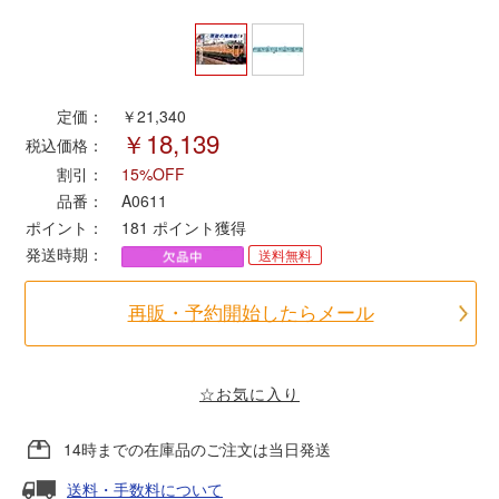
ポポンデッタ
MODEMO(モデモ)
定価：
￥21,340
￥18,139
税込価格：
割引：
15%OFF
さんけい
品番：
A0611
ポイント：
181
ポイント獲得
トラムウェイ
発送時期：
送料無料
天賞堂
再販・予約開始したらメール
TTC
☆お気に入り
セール品・キャンペーン
14時までの在庫品のご注文は当日発送
送料・手数料について