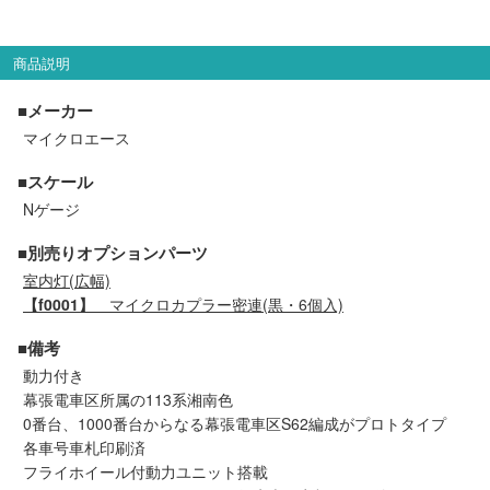
セール商品
商品説明
■メーカー
走行エリア別 鉄道模型車両リスト
マイクロエース
北海道・東北
関東
■スケール
Nゲージ
中部
関西
■別売りオプションパーツ
室内灯(広幅)
中国・四国
九州・沖縄
【f0001】
マイクロカプラー密連(黒・6個入)
■備考
動力付き
お役立ち情報
幕張電車区所属の113系湘南色
0番台、1000番台からなる幕張電車区S62編成がプロトタイプ
鉄道模型の情報
商品レビュー
各車号車札印刷済
フライホイール付動力ユニット搭載