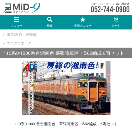
メーカー一覧
メニュー
検索
会員メニュー
カート
TOMIX
電車(近郊・通勤形)
マイクロエース
KATO
113系0/1000番台湘南色 幕張電車区・S62編成 6両セット
GREENMAX
トミーテック
マイクロエース
Bトレインショーティー
113系0 1000番台湘南色 幕張電車区・S62編成 6両セット
タカラトミー（プラレール）