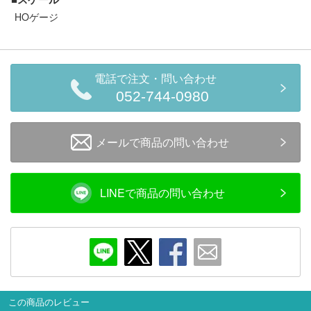
セール商品
HOゲージ
走行エリア別 鉄道模型車両リスト
電話で注文・問い合わせ
052-744-0980
北海道・東北
関東
メールで商品の問い合わせ
中部
関西
中国・四国
九州・沖縄
LINEで商品の問い合わせ
お役立ち情報
鉄道模型の情報
商品レビュー
この商品のレビュー