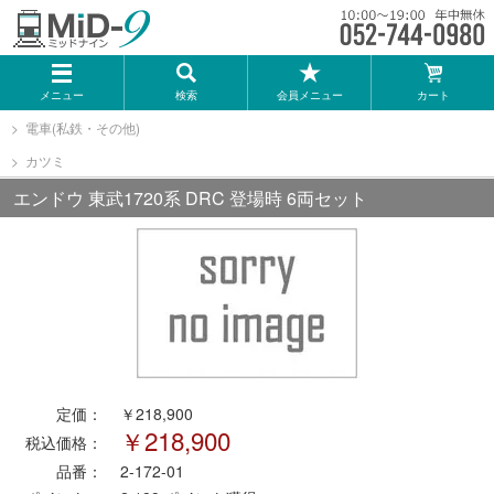
メーカー一覧
メニュー
検索
会員メニュー
カート
TOMIX
電車(私鉄・その他)
カツミ
KATO
エンドウ 東武1720系 DRC 登場時 6両セット
GREENMAX
トミーテック
マイクロエース
定価：
￥218,900
Bトレインショーティー
￥218,900
税込価格：
品番：
2-172-01
タカラトミー（プラレール）