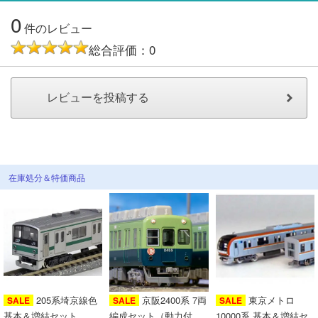
メルマガ登録
LINEお友達登録
0
件のレビュー
総合評価：0
Infomation
ご注文方法
ヘルプページ
お問い合せ
在庫処分＆特価商品
ログイン/マイページ
お気に入りリスト
新規会員登録
205系埼京線色
京阪2400系 7両
東京メトロ
SALE
SALE
SALE
基本＆増結セット
編成セット（動力付
10000系 基本＆増結セ