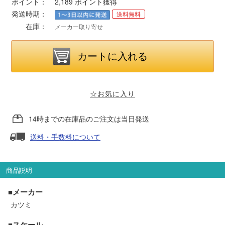
ポイント：
2,189
ポイント獲得
発送時期：
送料無料
ポポンデッタ
在庫：
メーカー取り寄せ
MODEMO(モデモ)
さんけい
☆お気に入り
トラムウェイ
14時までの在庫品のご注文は当日発送
天賞堂
送料・手数料について
TTC
商品説明
■メーカー
セール品・キャンペーン
カツミ
■スケール