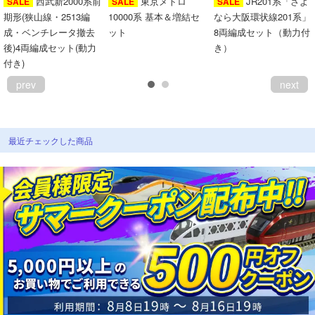
西武新2000系前
東京メトロ
JR201系「さよ
SALE
SALE
SALE
期形(狭山線・2513編
10000系 基本＆増結セ
なら大阪環状線201系」
成・ベンチレータ撤去
ット
8両編成セット（動力付
後)4両編成セット(動力
き）
付き)
prev
next
最近チェックした商品