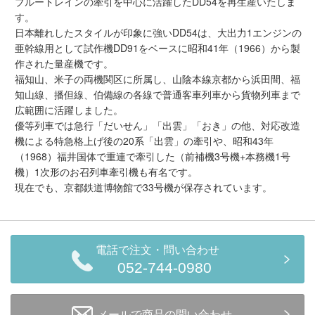
ブルートレインの牽引を中心に活躍したDD54を再生産いたしま
メルマガ登録
LINEお友達登録
す。
日本離れしたスタイルが印象に強いDD54は、大出力1エンジンの
亜幹線用として試作機DD91をベースに昭和41年（1966）から製
作された量産機です。
Infomation
福知山、米子の両機関区に所属し、山陰本線京都から浜田間、福
知山線、播但線、伯備線の各線で普通客車列車から貨物列車まで
ご注文方法
広範囲に活躍しました。
優等列車では急行「だいせん」「出雲」「おき」の他、対応改造
ヘルプページ
機による特急格上げ後の20系「出雲」の牽引や、昭和43年
（1968）福井国体で重連で牽引した（前補機3号機+本務機1号
機）1次形のお召列車牽引機も有名です。
お問い合せ
現在でも、京都鉄道博物館で33号機が保存されています。
ログイン/マイページ
電話で注文・問い合わせ
お気に入りリスト
052-744-0980
新規会員登録
メールで商品の問い合わせ