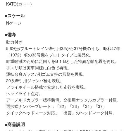
セール商品
KATO(カトー)
■スケール
Nゲージ
走行エリア別 鉄道模型車両リスト
■備考
動力付き
北海道・東北
関東
5 6次形ブルートレイン牽引用32から37号機のうち、昭和47年
（1972）頃の33号機をプロトタイプに製品化。
軸重軽減のために足回りをB-1-Bとした特異な軸配置を再現。
中部
関西
手スリ類は実車同様に白色で再現。
運転台窓ガラスがHゴム支持の形態を再現。
中国・四国
九州・沖縄
20系牽引用ジャンパ栓を表現。
フライホイール搭載で安定した走行を実現。
ヘッドライト点灯。
アーノルドカプラー標準装備。交換用ナックルカプラー付属。
お役立ち情報
選択式ナンバープレート：「32」「33」「34」「37」
クイックヘッドマーク対応。「出雲」のヘッドマーク付属。
鉄道模型の情報
商品レビュー
■商品説明