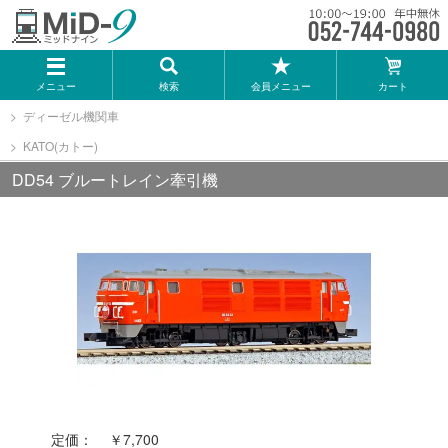
メーカー一覧
メニュー
検索
会員メニュー
カート
TOMIX
ディーゼル機関車
KATO(カトー)
KATO
DD54 ブルートレイン牽引機
GREENMAX
トミーテック
マイクロエース
Bトレインショーティー
定価：
￥7,700
タカラトミー（プラレール）