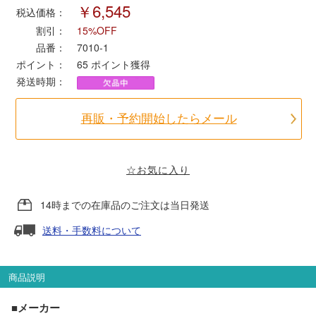
￥6,545
税込価格：
割引：
15%OFF
ポポンデッタ
品番：
7010-1
ポイント：
65
ポイント獲得
MODEMO(モデモ)
発送時期：
さんけい
再販・予約開始したらメール
トラムウェイ
☆お気に入り
天賞堂
14時までの在庫品のご注文は当日発送
TTC
送料・手数料について
商品説明
セール品・キャンペーン
■メーカー