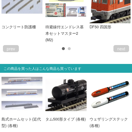
コンクリート防護柵
待避線付エンドレス基
DF50 四国形
本セットマスター2
(M2)
prev
next
この商品を買った人はこんな商品も買っています
島式ホームセット(近代
タム500形タイプ (各種)
ウェザリングステック
型) (各種)
(各種)