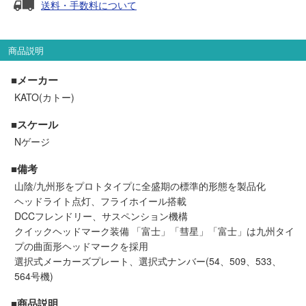
送料・手数料について
セール商品
商品説明
走行エリア別 鉄道模型車両リスト
■メーカー
KATO(カトー)
北海道・東北
関東
■スケール
Nゲージ
中部
関西
■備考
山陰/九州形をプロトタイプに全盛期の標準的形態を製品化
中国・四国
九州・沖縄
ヘッドライト点灯、フライホイール搭載
DCCフレンドリー、サスペンション機構
クイックヘッドマーク装備 「富士」「彗星」「富士」は九州タイ
お役立ち情報
プの曲面形ヘッドマークを採用
選択式メーカーズプレート、選択式ナンバー(54、509、533、
鉄道模型の情報
商品レビュー
564号機)
■商品説明