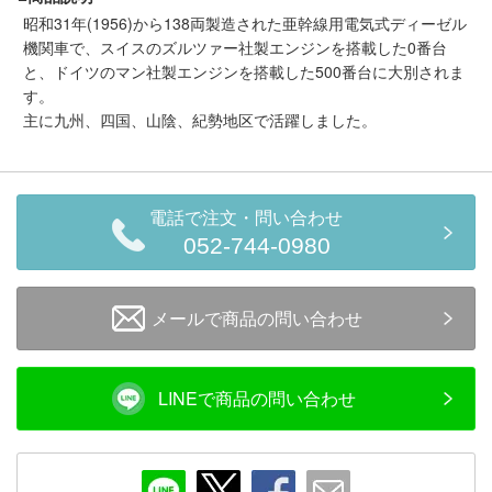
メルマガ登録
LINEお友達登録
昭和31年(1956)から138両製造された亜幹線用電気式ディーゼル
機関車で、スイスのズルツァー社製エンジンを搭載した0番台
と、ドイツのマン社製エンジンを搭載した500番台に大別されま
す。
Infomation
主に九州、四国、山陰、紀勢地区で活躍しました。
ご注文方法
ヘルプページ
電話で注文・問い合わせ
052-744-0980
お問い合せ
メールで商品の問い合わせ
ログイン/マイページ
お気に入りリスト
LINEで商品の問い合わせ
新規会員登録