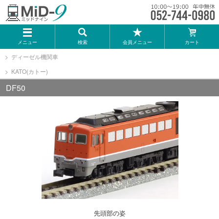
メーカー一覧
メニュー
検索
会員メニュー
カート
TOMIX
ディーゼル機関車
KATO(カトー)
KATO
DF50
GREENMAX
トミーテック
マイクロエース
Bトレインショーティー
先頭部の姿
タカラトミー（プラレール）