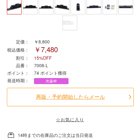
ポポンデッタ
MODEMO(モデモ)
定価：
￥8,800
￥7,480
さんけい
税込価格：
割引：
15%OFF
品番：
7008-L
トラムウェイ
ポイント：
74
ポイント獲得
発送時期：
天賞堂
再販・予約開始したらメール
TTC
☆お気に入り
セール品・キャンペーン
14時までの在庫品のご注文は当日発送