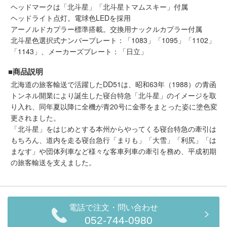
メルマガ登録
LINEお友達登録
ヘッドマークは「北斗星」「北斗星トマムスキー」付属
ヘッドライト点灯。電球色LEDを採用
アーノルドカプラー標準搭載。交換用ナックルカプラー付属
北斗星色選択式ナンバープレート：「1083」「1095」「1102」
Infomation
「1143」、メーカーズプレート：「日立」
ご注文方法
■商品説明
北海道の旅客輸送で活躍したDD51は、昭和63年（1988）の青函
トンネル開業により誕生した寝台特急「北斗星」のイメージを取
ヘルプページ
り入れ、同年夏以降に全機が青20号に金帯をまとった姿に塗色変
更されました。
お問い合せ
「北斗星」をはじめとする本州からやってくる寝台特急の牽引は
もちろん、道内を走る寝台急行「まりも」「大雪」「利尻」「は
まなす」や団体列車など様々な客車列車の牽引を務め、平成初期
ログイン/マイページ
の旅客輸送を支えました。
お気に入りリスト
電話で注文・問い合わせ
新規会員登録
052-744-0980