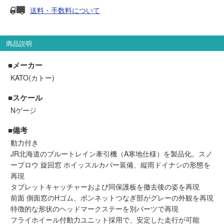
セール商品
送料・手数料について
商品説明
走行エリア別 鉄道模型車両リスト
■メーカー
KATO(カトー)
北海道・東北
関東
■スケール
中部
関西
Nゲージ
■備考
中国・四国
九州・沖縄
動力付き
JR北海道のブルートレイン牽引機（A寒地仕様）を製品化。スノ
ープロウ 旋回窓 ホイッスルカバー装備、縦雨ドイナシの形態を
お役立ち情報
再現
タブレットキャッチャーおよび同保護板を撤去後の姿を再現
前面 側面窓のHゴム、ボンネットつなぎ部がグレーの外観を再現
鉄道模型の情報
商品レビュー
特徴的な形状のヘッドマークステーを別パーツで再現
フライホイール付動力ユニット採用で、安定した走行が可能