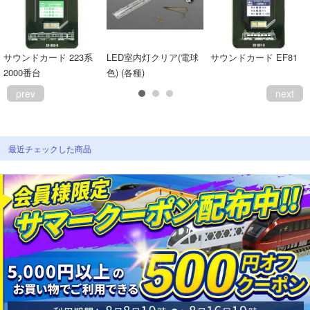
サウンドカード 223系
LED室内灯クリア(電球
サウンドカード EF81
2000番台
色) (各種)
prev
next
最近チェックした商品