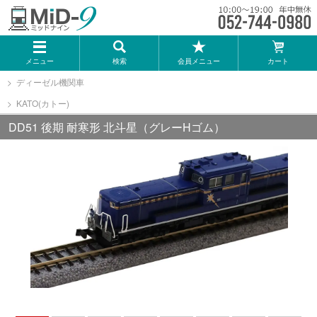
メーカー一覧
メニュー
検索
会員メニュー
カート
TOMIX
ディーゼル機関車
KATO(カトー)
KATO
DD51 後期 耐寒形 北斗星（グレーHゴム）
GREENMAX
トミーテック
マイクロエース
Bトレインショーティー
タカラトミー（プラレール）