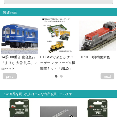
関連商品
14系500番台 寝台急行
STEAMで深まる ナロ
DE10 JR貨物更新色
「まりも 大雪 利尻」 7
ーゲージ ディーゼル機
両セット
関車キット「BILLY」
prev
next
この商品を買った人はこんな商品も買っています