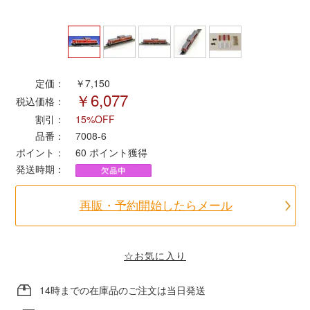
ポポンデッタ
MODEMO(モデモ)
定価：
￥7,150
￥6,077
税込価格：
さんけい
割引：
15%OFF
品番：
7008-6
トラムウェイ
ポイント：
60
ポイント獲得
発送時期：
天賞堂
再販・予約開始したらメール
TTC
☆お気に入り
セール品・キャンペーン
14時までの在庫品のご注文は当日発送