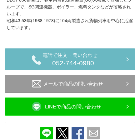
メルマガ登録
LINEお友達登録
ループで、SG関連機器、ボイラー、燃料タンクなどが省略され
います。
昭和43 53年(1968 1978)に104両製造され貨物列車を中心に活躍
しています。
Infomation
ご注文方法
電話で注文・問い合わせ
ヘルプページ
052-744-0980
お問い合せ
メールで商品の問い合わせ
ログイン/マイページ
LINEで商品の問い合わせ
お気に入りリスト
新規会員登録