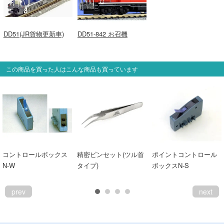
DD51(JR貨物更新車)
DD51-842 お召機
この商品を買った人はこんな商品も買っています
コントロールボックス
精密ピンセット(ツル首
ポイントコントロール
N-W
タイプ)
ボックスN-S
prev
next