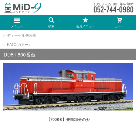
メーカー一覧
メニュー
検索
会員メニュー
カート
TOMIX
ディーゼル機関車
KATO(カトー)
KATO
DD51 800番台
GREENMAX
トミーテック
マイクロエース
Bトレインショーティー
【7008-6】先頭部分の姿
タカラトミー（プラレール）