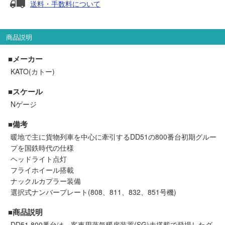
送料・手数料について
セール商品
商品説明
走行エリア別 鉄道模型車両リスト
■メーカー
KATO(カトー)
北海道・東北
関東
■スケール
Nゲージ
中部
関西
■備考
暖地で主に貨物列車を中心に牽引するDD51の800番台初期グルー
中国・四国
九州・沖縄
プを国鉄時代の仕様
ヘッドライト点灯
フライホイール搭載
お役立ち情報
ナックルカプラー装備
選択式ナンバープレート(808、811、832、851号機)
鉄道模型の情報
商品レビュー
■商品説明
DD51 800番台は、客車用蒸気暖房装置(SG)未搭載で登場したグ