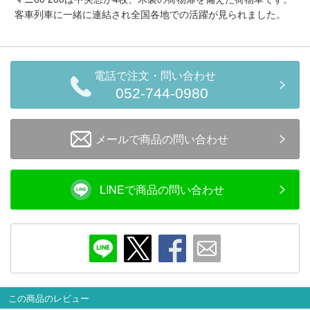
メルマガ登録
LINEお友達登録
客車列車に一緒に連結され全国各地での活躍が見られました。
Infomation
電話で注文・問い合わせ
052-744-0980
ご注文方法
ヘルプページ
メールで商品の問い合わせ
お問い合せ
LINEで商品の問い合わせ
ログイン/マイページ
お気に入りリスト
新規会員登録
この商品のレビュー