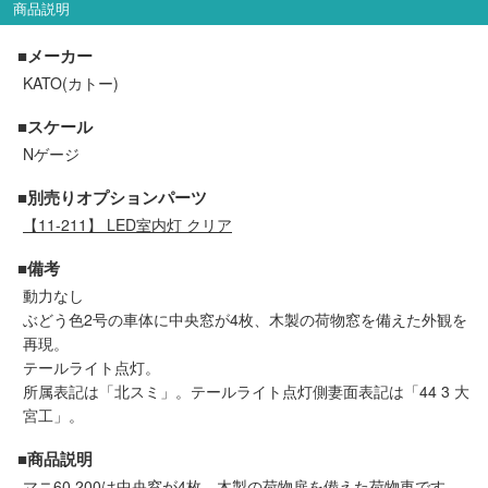
商品説明
セール商品
■メーカー
KATO(カトー)
走行エリア別 鉄道模型車両リスト
■スケール
Nゲージ
北海道・東北
関東
■別売りオプションパーツ
【11-211】 LED室内灯 クリア
中部
関西
■備考
動力なし
中国・四国
九州・沖縄
ぶどう色2号の車体に中央窓が4枚、木製の荷物窓を備えた外観を
再現。
テールライト点灯。
お役立ち情報
所属表記は「北スミ」。テールライト点灯側妻面表記は「44 3 大
宮工」。
鉄道模型の情報
商品レビュー
■商品説明
マニ60 200は中央窓が4枚、木製の荷物扉を備えた荷物車です。