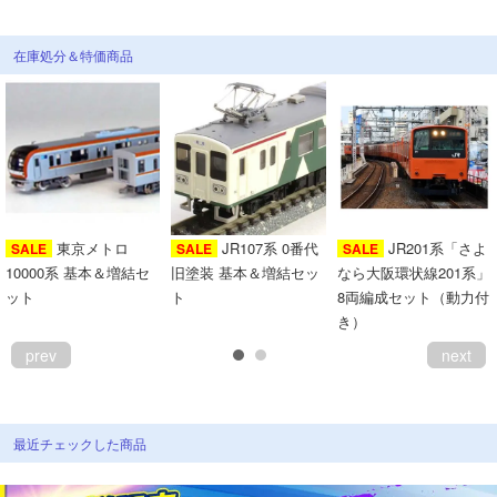
在庫処分＆特価商品
東京メトロ
JR107系 0番代
JR201系「さよ
SALE
SALE
SALE
10000系 基本＆増結セ
旧塗装 基本＆増結セッ
なら大阪環状線201系」
ット
ト
8両編成セット（動力付
き）
prev
next
最近チェックした商品