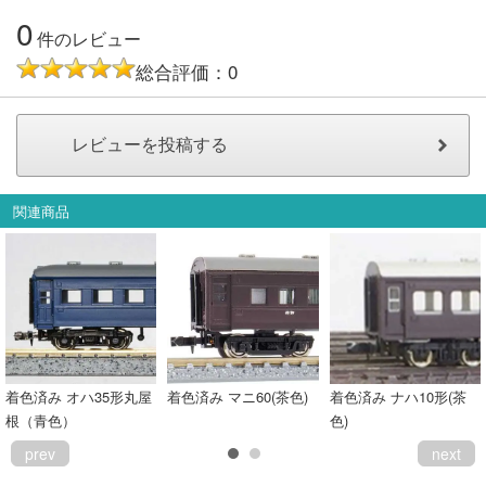
0
会員ランクについて
件のレビュー
総合評価：0
会社概要
レビューについて
© 2026 Mid Japan, Inc.
関連商品
着色済み オハ35形丸屋
着色済み マニ60(茶色)
着色済み ナハ10形(茶
根（青色）
色)
prev
next