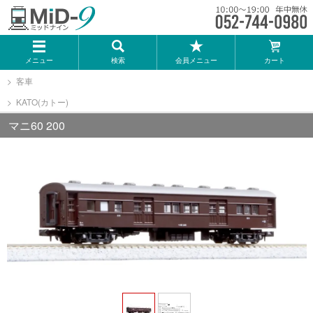
メーカー一覧
メニュー
検索
会員メニュー
カート
TOMIX
客車
KATO(カトー)
KATO
マニ60 200
GREENMAX
トミーテック
マイクロエース
Bトレインショーティー
タカラトミー（プラレール）