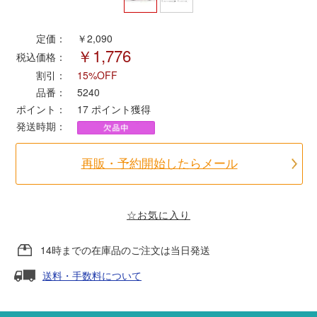
ポポンデッタ
定価：
￥2,090
￥1,776
税込価格：
MODEMO(モデモ)
割引：
15%OFF
品番：
5240
ポイント：
17
ポイント獲得
さんけい
発送時期：
トラムウェイ
再販・予約開始したらメール
天賞堂
☆お気に入り
TTC
14時までの在庫品のご注文は当日発送
送料・手数料について
セール品・キャンペーン