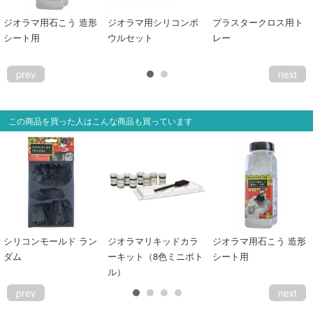
会員ランクについて
ジオラマ用石こう 造形
ジオラマ用シリコンボ
プラスタークロス用ト
シート用
ウルセット
レー
会社概要
prev
next
レビューについて
© 2026 Mid Japan, Inc.
この商品を買った人はこんな商品も買っています
シリコンモールド ラン
ジオラマリキッドカラ
ジオラマ用石こう 造形
ダム
ーキット（8色ミニボト
シート用
ル）
prev
next