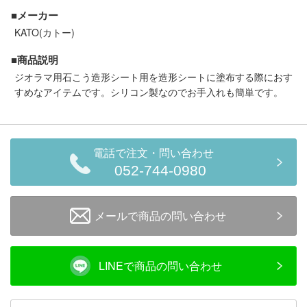
セール商品
■メーカー
KATO(カトー)
■商品説明
走行エリア別 鉄道模型車両リスト
ジオラマ用石こう造形シート用を造形シートに塗布する際におす
すめなアイテムです。シリコン製なのでお手入れも簡単です。
北海道・東北
関東
中部
関西
電話で注文・問い合わせ
052-744-0980
中国・四国
九州・沖縄
メールで商品の問い合わせ
お役立ち情報
LINEで商品の問い合わせ
鉄道模型の情報
商品レビュー