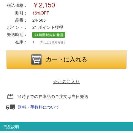
￥2,150
税込価格：
割引：
15%OFF
ポポンデッタ
品番：
24-505
ポイント：
21
ポイント獲得
MODEMO(モデモ)
発送時期：
在庫：
1
（2以上は取り寄せ）
さんけい
トラムウェイ
天賞堂
☆お気に入り
TTC
14時までの在庫品のご注文は当日発送
送料・手数料について
セール品・キャンペーン
商品説明