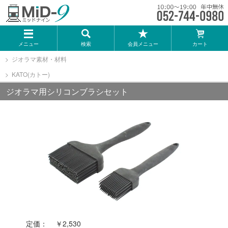
メーカー一覧
メニュー
検索
会員メニュー
カート
TOMIX
ジオラマ素材・材料
KATO(カトー)
KATO
ジオラマ用シリコンブラシセット
GREENMAX
トミーテック
マイクロエース
Bトレインショーティー
定価：
￥2,530
タカラトミー（プラレール）