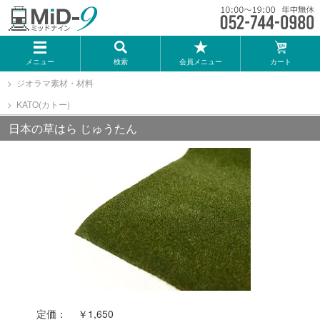
メーカー一覧
メニュー
検索
会員メニュー
カート
TOMIX
ジオラマ素材・材料
KATO(カトー)
KATO
日本の草はら じゅうたん
GREENMAX
トミーテック
マイクロエース
Bトレインショーティー
定価：
￥1,650
タカラトミー（プラレール）