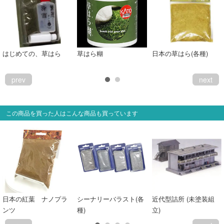
会員ランクについて
会社概要
はじめての、草はら
草はら糊
日本の草はら(各種)
レビューについて
prev
next
© 2026 Mid Japan, Inc.
この商品を買った人はこんな商品も買っています
日本の紅葉 ナノプラ
シーナリーバラスト(各
近代型詰所 (未塗装組
ンツ
種)
立)