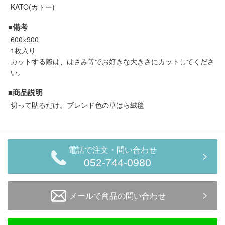
セール商品
KATO(カトー)
■備考
600×900
1枚入り
走行エリア別 鉄道模型車両リスト
カットする際は、はさみ等でお好きな大きさにカットしてくださ
い。
北海道・東北
関東
■商品説明
切って貼るだけ。ブレンド色の草はら絨毯
中部
関西
中国・四国
九州・沖縄
電話で注文・問い合わせ
052-744-0980
お役立ち情報
メールで商品の問い合わせ
鉄道模型の情報
商品レビュー