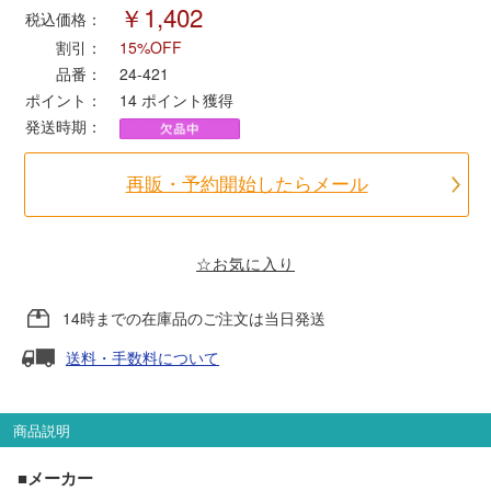
￥1,402
税込価格：
割引：
15%OFF
ポポンデッタ
品番：
24-421
ポイント：
14
ポイント獲得
MODEMO(モデモ)
発送時期：
さんけい
再販・予約開始したらメール
トラムウェイ
☆お気に入り
天賞堂
14時までの在庫品のご注文は当日発送
TTC
送料・手数料について
商品説明
セール品・キャンペーン
■メーカー