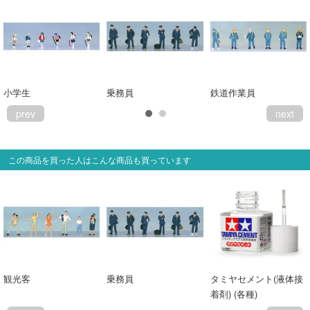
会員ランクについて
会社概要
レビューについて
小学生
乗務員
鉄道作業員
prev
next
© 2026 Mid Japan, Inc.
この商品を買った人はこんな商品も買っています
観光客
乗務員
タミヤセメント(液体接
着剤) (各種)