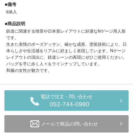
セール商品
■備考
6体入
■商品説明
鉄道に関連する情景や日本形レイアウトに好適なNゲージ用人形
走行エリア別 鉄道模型車両リスト
です。
生きた表情のポーズデッサン、確かな成形、塗装技術により、日
北海道・東北
関東
本らしさや生活感をリアルに好ましく表現しています。Nゲージ
レイアウトの演出に、鉄道シーンの再現にぜひご使用ください。
バッグを手に歩く人々をラインナップしています。
中部
関西
和服の女性が魅力です。
中国・四国
九州・沖縄
電話で注文・問い合わせ
お役立ち情報
052-744-0980
鉄道模型の情報
商品レビュー
メールで商品の問い合わせ