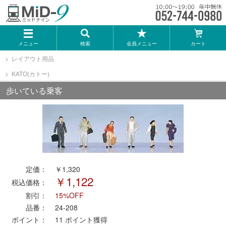
メーカー一覧
メニュー
検索
会員メニュー
カート
TOMIX
レイアウト用品
KATO(カトー)
KATO
歩いている乗客
GREENMAX
トミーテック
マイクロエース
定価：
￥1,320
￥1,122
税込価格：
Bトレインショーティー
割引：
15%OFF
品番：
24-208
ポイント：
11
ポイント獲得
タカラトミー（プラレール）