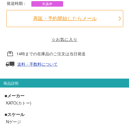
発送時期：
ポポンデッタ
再販・予約開始したらメール
MODEMO(モデモ)
☆お気に入り
さんけい
14時までの在庫品のご注文は当日発送
トラムウェイ
送料・手数料について
天賞堂
商品説明
TTC
■メーカー
KATO(カトー)
■スケール
セール品・キャンペーン
Nゲージ