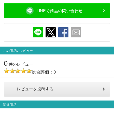
メルマガ登録
LINEお友達登録
LINEで商品の問い合わせ
Infomation
ご注文方法
ヘルプページ
この商品のレビュー
0
お問い合せ
件のレビュー
総合評価：0
ログイン/マイページ
お気に入りリスト
関連商品
新規会員登録