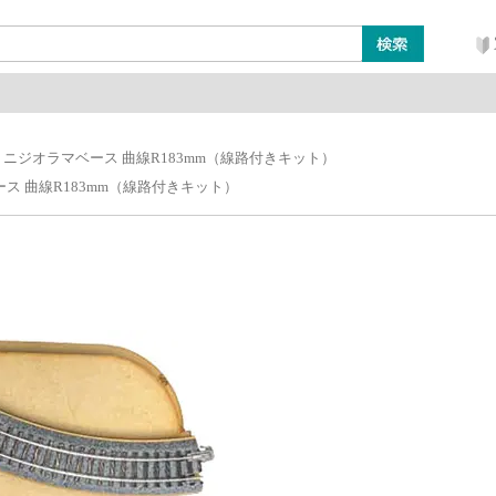
ン
レイアウト・ジオラマ類
工具・塗料・その他
ミニジオラマベース 曲線R183mm（線路付きキット）
ス 曲線R183mm（線路付きキット）