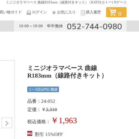
ミニジオラマベース 曲線R183mm（線路付きキット） | KATO(カトー) Nゲージ
買い物ガイド
ログイン
お気に入り
購入履歴
0
10:00～19:00 年中無休
メーカー
ミニジオラマベース 曲線
R183mm（線路付きキット）
品番：24-052
定価：￥
2,310
￥1,963
税込価格：
割引 15%OFF