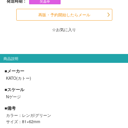
発送時期：
メルマガ登録
LINEお友達登録
再販・予約開始したらメール
Infomation
☆お気に入り
ご注文方法
ヘルプページ
商品説明
■メーカー
お問い合せ
KATO(カトー)
ログイン/マイページ
■スケール
Nゲージ
お気に入りリスト
■備考
カラー：レンガ/グリーン
新規会員登録
サイズ：81×62mm