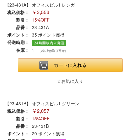
セール商品
【23-431A】 オフィスビル1 レンガ
￥3,553
税込価格：
割引：
15%OFF
品番：
23-431A
走行エリア別 鉄道模型車両リスト
ポイント：
35
ポイント獲得
発送時期：
在庫：
北海道・東北
1
関東
（2以上は取り寄せ）
カートに入れる
中部
関西
☆お気に入り
中国・四国
九州・沖縄
【23-431B】 オフィスビル1 グリーン
お役立ち情報
￥2,057
税込価格：
割引：
15%OFF
鉄道模型の情報
商品レビュー
品番：
23-431B
ポイント：
20
ポイント獲得