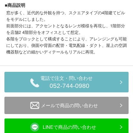
■商品説明
会員ランクについて
窓が多く、近代的な外観を持つ、スクエアタイプの4階建てビル
をモデルにしました。
会社概要
前面部分には、アクセントとなるレンガ模様を再現し、1階部分
を店舗2 4階部分をオフィスとして想定。
各階をブロックとして構成することにより、アレンジングも可能
レビューについて
にしており、側面や背面の配管・電気配線・ダクト、屋上の空調
© 2026 Mid Japan, Inc.
機器類などの細かいディテールもリアルに再現。
電話で注文・問い合わせ
052-744-0980
メールで商品の問い合わせ
LINEで商品の問い合わせ