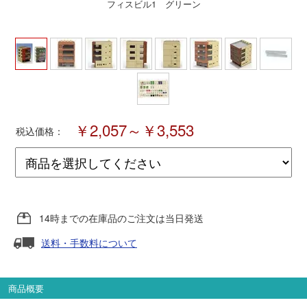
フィスビル1 グリーン
ポポンデッタ
MODEMO(モデモ)
さんけい
￥2,057～￥3,553
税込価格：
トラムウェイ
天賞堂
14時までの在庫品のご注文は当日発送
TTC
送料・手数料について
セール品・キャンペーン
商品概要