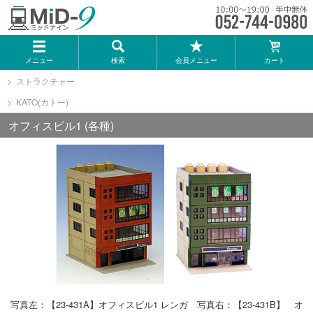
メーカー一覧
メニュー
検索
会員メニュー
カート
TOMIX
ストラクチャー
KATO(カトー)
KATO
オフィスビル1 (各種)
GREENMAX
トミーテック
マイクロエース
Bトレインショーティー
写真左：【23-431A】オフィスビル1 レンガ 写真右：【23-431B】 オ
タカラトミー（プラレール）