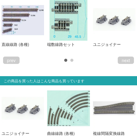
直線線路 (各種)
端数線路セット
ユニジョイナー
prev
next
この商品を買った人はこんな商品も買っています
ユニジョイナー
曲線線路 (各種)
複線間隔変換線路