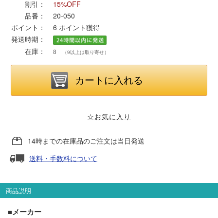
割引：
15%OFF
品番：
20-050
ポポンデッタ
ポイント：
6
ポイント獲得
発送時期：
MODEMO(モデモ)
在庫：
8
（9以上は取り寄せ）
さんけい
トラムウェイ
☆お気に入り
天賞堂
14時までの在庫品のご注文は当日発送
TTC
送料・手数料について
商品説明
セール品・キャンペーン
■メーカー