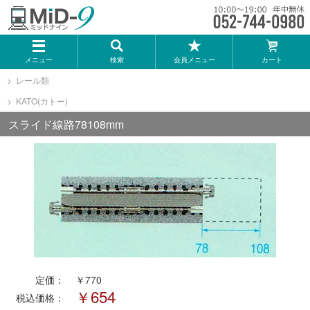
メーカー一覧
メニュー
検索
会員メニュー
カート
TOMIX
レール類
KATO(カトー)
KATO
スライド線路78108mm
GREENMAX
トミーテック
マイクロエース
Bトレインショーティー
定価：
￥770
￥654
税込価格：
タカラトミー（プラレール）