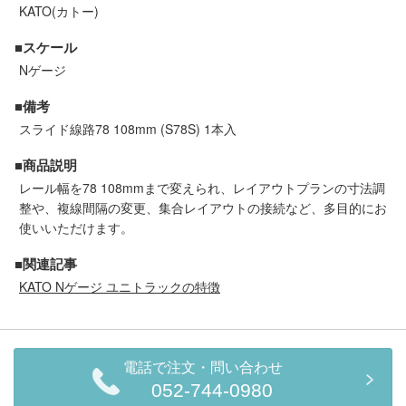
セール商品
KATO(カトー)
■スケール
Nゲージ
走行エリア別 鉄道模型車両リスト
■備考
スライド線路78 108mm (S78S) 1本入
北海道・東北
関東
■商品説明
レール幅を78 108mmまで変えられ、レイアウトプランの寸法調
中部
関西
整や、複線間隔の変更、集合レイアウトの接続など、多目的にお
使いいただけます。
中国・四国
九州・沖縄
■関連記事
KATO Nゲージ ユニトラックの特徴
お役立ち情報
鉄道模型の情報
商品レビュー
電話で注文・問い合わせ
052-744-0980