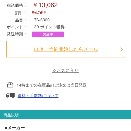
￥13,062
税込価格：
割引：
5%OFF
ポポンデッタ
品番：
176-6320
ポイント：
130
ポイント獲得
MODEMO(モデモ)
発送時期：
さんけい
再販・予約開始したらメール
トラムウェイ
☆お気に入り
天賞堂
14時までの在庫品のご注文は当日発送
TTC
送料・手数料について
商品説明
セール品・キャンペーン
■メーカー