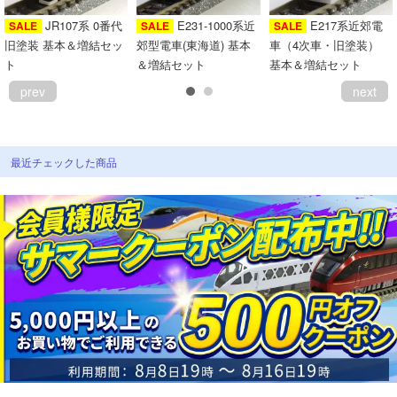
会員ランクについて
JR107系 0番代
E231-1000系近
E217系近郊電
SALE
SALE
SALE
旧塗装 基本＆増結セッ
郊型電車(東海道) 基本
車（4次車・旧塗装）
ト
＆増結セット
基本＆増結セット
会社概要
prev
next
レビューについて
© 2026 Mid Japan, Inc.
最近チェックした商品