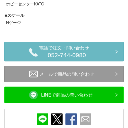
セール商品
ホビーセンターKATO
■スケール
Nゲージ
走行エリア別 鉄道模型車両リスト
北海道・東北
関東
電話で注文・問い合わせ
052-744-0980
中部
関西
メールで商品の問い合わせ
中国・四国
九州・沖縄
LINEで商品の問い合わせ
お役立ち情報
鉄道模型の情報
商品レビュー