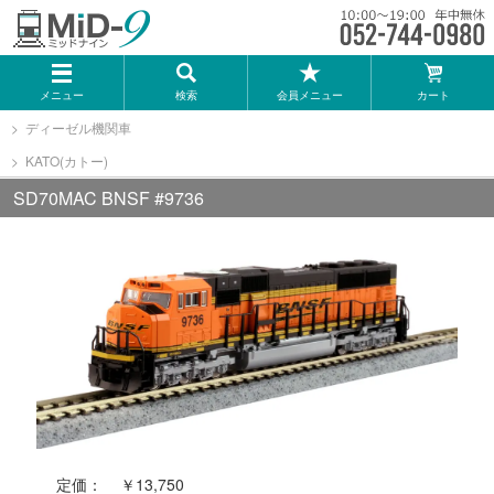
メーカー一覧
メニュー
検索
会員メニュー
カート
TOMIX
ディーゼル機関車
KATO(カトー)
KATO
SD70MAC BNSF #9736
GREENMAX
トミーテック
マイクロエース
Bトレインショーティー
定価：
￥13,750
タカラトミー（プラレール）