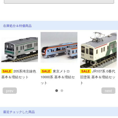
会員ランクについて
会社概要
在庫処分＆特価商品
レビューについて
© 2026 Mid Japan, Inc.
205系埼京線色
東京メトロ
JR107系 0番代
SALE
SALE
SALE
基本＆増結セット
10000系 基本＆増結セ
旧塗装 基本＆増結セッ
ット
ト
prev
next
最近チェックした商品