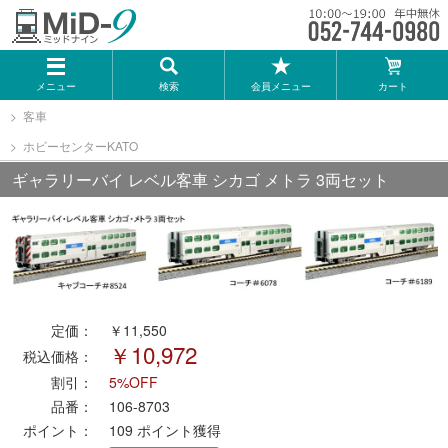
メーカー一覧
メニュー
検索
会員メニュー
カート
TOMIX
客車
ホビーセンターKATO
KATO
ギャラリーバイ レベル客車 シカゴ メトラ 3両セット
GREENMAX
トミーテック
定価：
￥11,550
マイクロエース
￥10,972
税込価格：
割引：
5%OFF
Bトレインショーティー
品番：
106-8703
ポイント：
109
ポイント獲得
タカラトミー（プラレール）