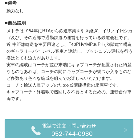
■備考
セール商品
動力なし
■商品説明
メトラは1984年にRTAから鉄道事業を引き継ぎ、イリノイ州シカ
走行エリア別 鉄道模型車両リスト
ゴ及び、その近郊で通勤鉄道の運営を行っている鉄道会社です。
近-中距離輸送を主要用途とし、F40PHやMP36PHが2階建て構造
北海道・東北
関東
のギャラリーバイ レベル客車と連結し、プッシュプル運転を行う
姿はとても迫力があります。
実車の編成はコーチが並び末端にキャブコーチが配置された綺麗
中部
関西
なものもあれば、コーチの間にキャブコーチが幾つか入るものな
ど多数あり色々な編成を組んでお楽しみいただけます。
中国・四国
九州・沖縄
コーチ：輸送人員アップのための2階建構造の座席車です。
キャブコーチ：終着駅で機回しを不要とするための、運転台付車
両です。
お役立ち情報
鉄道模型の情報
商品レビュー
電話で注文・問い合わせ
052-744-0980