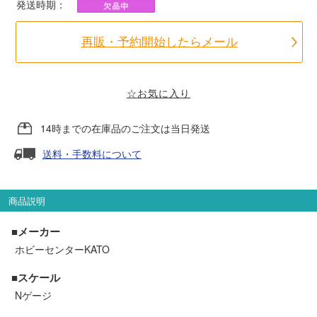
発送時期：
ポポンデッタ
再販・予約開始したらメール
MODEMO(モデモ)
☆お気に入り
さんけい
14時までの在庫品のご注文は当日発送
トラムウェイ
送料・手数料について
天賞堂
商品説明
TTC
■メーカー
ホビーセンターKATO
■スケール
セール品・キャンペーン
Nゲージ