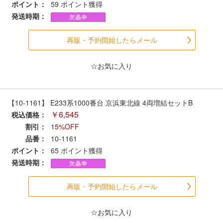
メルマガ登録
LINEお友達登録
ポイント：
59
ポイント獲得
発送時期：
再販・予約開始したらメール
Infomation
☆お気に入り
ご注文方法
ヘルプページ
【10-1161】 E233系1000番台 京浜東北線 4両増結セットB
￥6,545
税込価格：
お問い合せ
割引：
15%OFF
品番：
10-1161
ポイント：
65
ポイント獲得
ログイン/マイページ
発送時期：
お気に入りリスト
再販・予約開始したらメール
新規会員登録
☆お気に入り