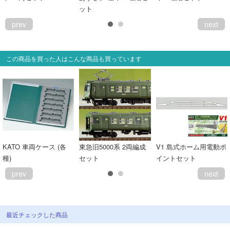
ット
prev
next
この商品を買った人はこんな商品も買っています
KATO 車両ケース (各
東急旧5000系 2両編成
V1 島式ホーム用電動ポ
種)
セット
イントセット
prev
next
最近チェックした商品