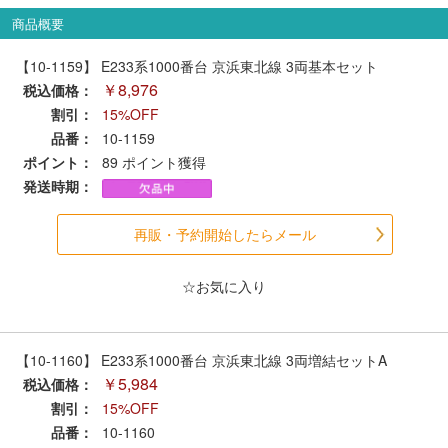
セール商品
商品概要
【10-1159】 E233系1000番台 京浜東北線 3両基本セット
￥8,976
税込価格：
走行エリア別 鉄道模型車両リスト
割引：
15%OFF
品番：
10-1159
ポイント：
北海道・東北
89
ポイント獲得
関東
発送時期：
中部
関西
再販・予約開始したらメール
中国・四国
九州・沖縄
☆お気に入り
お役立ち情報
【10-1160】 E233系1000番台 京浜東北線 3両増結セットA
￥5,984
税込価格：
鉄道模型の情報
商品レビュー
割引：
15%OFF
品番：
10-1160