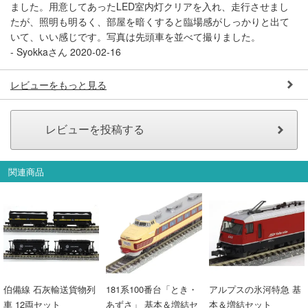
ました。用意してあったLED室内灯クリアを入れ、走行させまし
たが、照明も明るく、部屋を暗くすると臨場感がしっかりと出て
いて、いい感じです。写真は先頭車を並べて撮りました。
-
Syokkaさん
2020-02-16
レビューをもっと見る
関連商品
伯備線 石灰輸送貨物列
181系100番台「とき・
アルプスの氷河特急 基
車 12両セット
あずさ」 基本＆増結セ
本＆増結セット