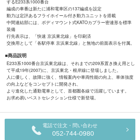
するE233系1000番台
編成の車番は新たに浦和電車区の137編成を設定
動力は定評あるフライホイール付き動力ユニットを搭載
中間連結部には、ボディマウント式KATOカプラー密連形を標準
装備
行先表示は、「快速 京浜東北線」を印刷済
交換用として「各駅停車 京浜東北線」と無地の前面表示を付属。
■商品説明
E233系1000番台京浜東北線は、それまでの209系置き換え用とし
て平成19年(2007)に、京浜東北・根岸線に登場しました。
人に優しく、故障に強く、情報案内や車両性能の向上、車体強度
の向上などをコンセプトに開発され、
より進化した通勤電車として、首都圏各線で活躍しています。
お求め易いベストセレクション仕様で新登場。
電話で注文・問い合わせ
052-744-0980