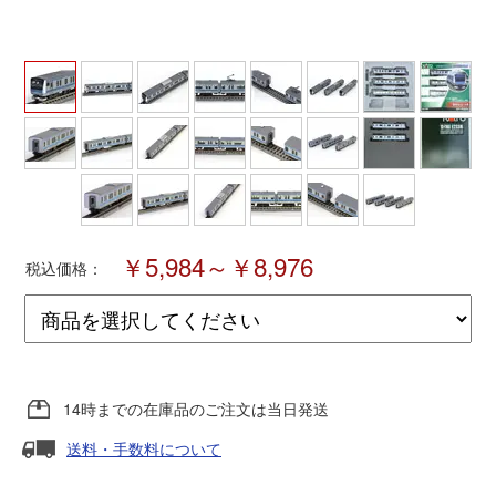
ポポンデッタ
MODEMO(モデモ)
さんけい
トラムウェイ
￥5,984～￥8,976
税込価格：
天賞堂
TTC
14時までの在庫品のご注文は当日発送
セール品・キャンペーン
送料・手数料について