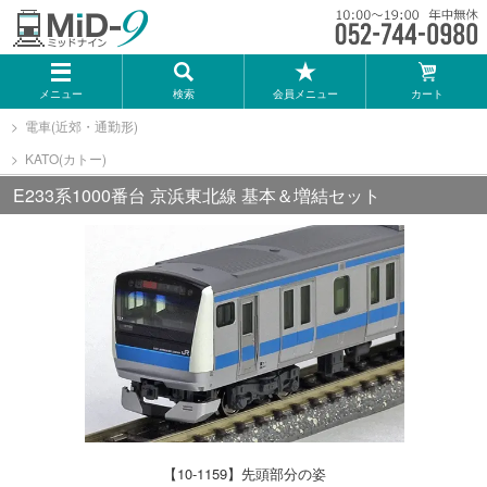
メーカー一覧
メニュー
検索
会員メニュー
カート
TOMIX
電車(近郊・通勤形)
KATO(カトー)
KATO
E233系1000番台 京浜東北線 基本＆増結セット
GREENMAX
トミーテック
マイクロエース
Bトレインショーティー
【10-1159】先頭部分の姿
タカラトミー（プラレール）