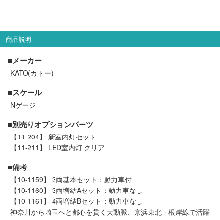
会員ランクについて
会社概要
商品説明
■メーカー
レビューについて
KATO(カトー)
© 2026 Mid Japan, Inc.
■スケール
Nゲージ
■別売りオプションパーツ
【11-204】 新室内灯セット
【11-211】 LED室内灯 クリア
■備考
【10-1159】 3両基本セット：動力車付
【10-1160】 3両増結Aセット：動力車なし
【10-1161】 4両増結Bセット：動力車なし
神奈川から埼玉へと都心を貫く大動脈、京浜東北・根岸線で活躍