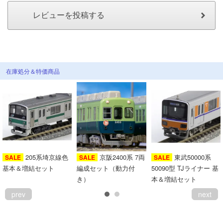
会員ランクについて
会社概要
レビューについて
在庫処分＆特価商品
© 2026 Mid Japan, Inc.
205系埼京線色
京阪2400系 7両
東武50000系
SALE
SALE
SALE
基本＆増結セット
編成セット（動力付
50090型 TJライナー 基
き）
本＆増結セット
prev
next