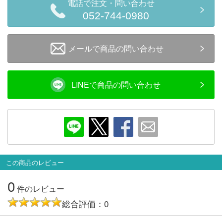
メルマガ登録
LINEお友達登録
電話で注文・問い合わせ
052-744-0980
Infomation
メールで商品の問い合わせ
ご注文方法
LINEで商品の問い合わせ
ヘルプページ
お問い合せ
ログイン/マイページ
この商品のレビュー
お気に入りリスト
0
件のレビュー
総合評価：0
新規会員登録