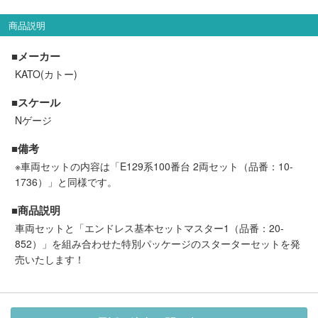
セール商品
商品説明
■メーカー
KATO(カトー)
走行エリア別 鉄道模型車両リスト
■スケール
北海道・東北
関東
Nゲージ
■備考
中部
関西
※車両セットの内容は「E129系100番台 2両セット（品番：10-
1736）」と同様です。
中国・四国
九州・沖縄
■商品説明
車両セットと「エンドレス基本セットマスター1（品番：20-
852）」を組み合わせた特別パッケージのスターターセットを発
お役立ち情報
売いたします！
鉄道模型の情報
商品レビュー