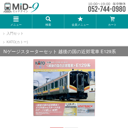
メーカー一覧
メニュー
検索
会員メニュー
カート
TOMIX
入門セット
KATO(カトー)
KATO
Nゲージスターターセット 越後の国の近郊電車 E129系
GREENMAX
トミーテック
マイクロエース
Bトレインショーティー
タカラトミー（プラレール）