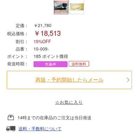
ポポンデッタ
定価：
￥21,780
￥18,513
MODEMO(モデモ)
税込価格：
割引：
15%OFF
さんけい
品番：
10-009-
ポイント：
185
ポイント獲得
発送時期：
送料無料
トラムウェイ
再販・予約開始したらメール
天賞堂
TTC
☆お気に入り
14時までの在庫品のご注文は当日発送
セール品・キャンペーン
送料・手数料について