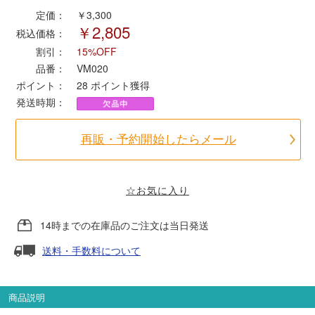
定価：
￥3,300
￥2,805
税込価格：
ポポンデッタ
割引：
15%OFF
品番：
VM020
MODEMO(モデモ)
ポイント：
28
ポイント獲得
発送時期：
さんけい
再販・予約開始したらメール
トラムウェイ
天賞堂
☆お気に入り
14時までの在庫品のご注文は当日発送
TTC
送料・手数料について
セール品・キャンペーン
商品説明