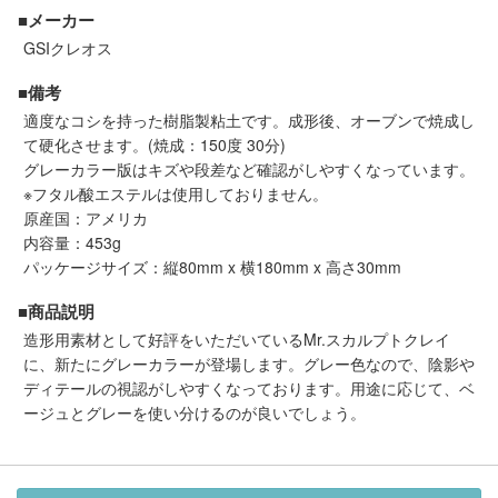
セール商品
■メーカー
GSIクレオス
■備考
走行エリア別 鉄道模型車両リスト
適度なコシを持った樹脂製粘土です。成形後、オーブンで焼成し
て硬化させます。(焼成：150度 30分)
グレーカラー版はキズや段差など確認がしやすくなっています。
北海道・東北
関東
※フタル酸エステルは使用しておりません。
原産国：アメリカ
中部
関西
内容量：453g
パッケージサイズ：縦80mm x 横180mm x 高さ30mm
中国・四国
九州・沖縄
■商品説明
造形用素材として好評をいただいているMr.スカルプトクレイ
に、新たにグレーカラーが登場します。グレー色なので、陰影や
お役立ち情報
ディテールの視認がしやすくなっております。用途に応じて、ベ
ージュとグレーを使い分けるのが良いでしょう。
鉄道模型の情報
商品レビュー