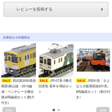
会員ランクについて
会社概要
レビューについて
在庫処分＆特価商品
© 2026 Mid Japan, Inc.
西武新2000系前
JR107系 0番代
JR201系「さよ
SALE
SALE
SALE
期形(狭山線・2513編
旧塗装 基本＆増結セッ
なら大阪環状線201系」
成・ベンチレータ撤去
ト
8両編成セット（動力付
後)4両編成セット(動力
き）
付き)
prev
next