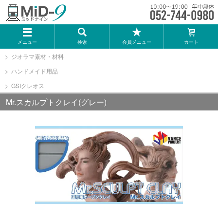
メーカー一覧
メニュー
検索
会員メニュー
カート
TOMIX
ジオラマ素材・材料
ハンドメイド用品
KATO
GSIクレオス
Mr.スカルプトクレイ(グレー)
GREENMAX
トミーテック
マイクロエース
Bトレインショーティー
タカラトミー（プラレール）