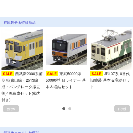
会員ランクについて
在庫処分＆特価商品
会社概要
レビューについて
© 2026 Mid Japan, Inc.
西武新2000系前
東武50000系
JR107系 0番代
SALE
SALE
SALE
期形(狭山線・2513編
50090型 TJライナー 基
旧塗装 基本＆増結セッ
成・ベンチレータ撤去
本＆増結セット
ト
後)4両編成セット(動力
付き)
prev
next
最近チェックした商品