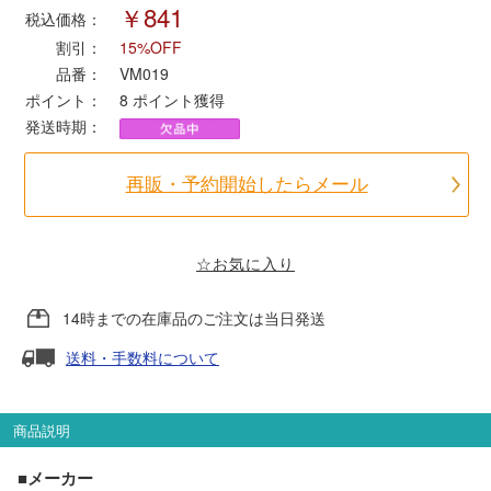
￥841
税込価格：
割引：
15%OFF
ポポンデッタ
品番：
VM019
ポイント：
8
ポイント獲得
MODEMO(モデモ)
発送時期：
さんけい
再販・予約開始したらメール
トラムウェイ
☆お気に入り
天賞堂
14時までの在庫品のご注文は当日発送
TTC
送料・手数料について
商品説明
セール品・キャンペーン
■メーカー