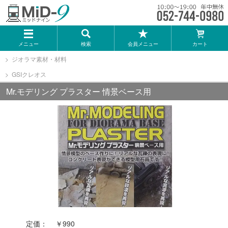
メーカー一覧
メニュー
検索
会員メニュー
カート
TOMIX
ジオラマ素材・材料
GSIクレオス
KATO
Mr.モデリング プラスター 情景ベース用
GREENMAX
トミーテック
マイクロエース
Bトレインショーティー
定価：
￥990
タカラトミー（プラレール）