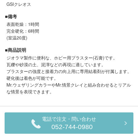
セール商品
GSIクレオス
■備考
表面乾燥：1時間
完全硬化：6時間
走行エリア別 鉄道模型車両リスト
(室温20度)
■商品説明
北海道・東北
関東
ジオラマ製作に便利な、ホビー用プラスター(石膏)です。
瓦礫や砂漠の土、泥濘などの再現に適しています。
中部
関西
プラスターの強度と接着力の向上用に専用結着剤が付属します。
硬化後は着色が可能です。
中国・四国
九州・沖縄
Mr.ウェザリングカラーやMr.情景クレイと組み合わせるとリアル
な情景を表現できます。
お役立ち情報
電話で注文・問い合わせ
鉄道模型の情報
商品レビュー
052-744-0980