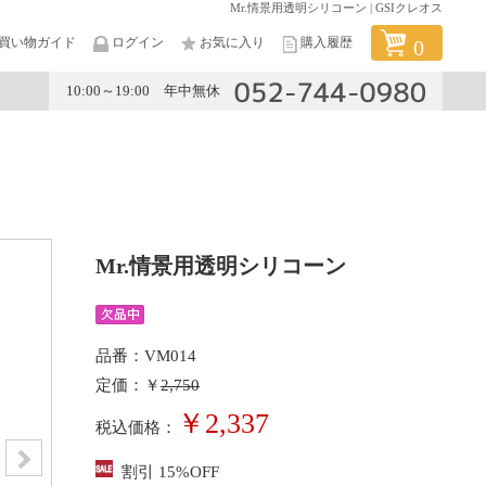
Mr.情景用透明シリコーン | GSIクレオス
買い物ガイド
ログイン
お気に入り
購入履歴
0
10:00～19:00 年中無休
メーカー
Mr.情景用透明シリコーン
品番：VM014
定価：￥
2,750
￥2,337
税込価格：
割引 15%OFF