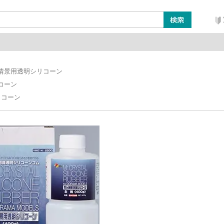
ン
レイアウト・ジオラマ類
工具・塗料・その他
.情景用透明シリコーン
コーン
リコーン