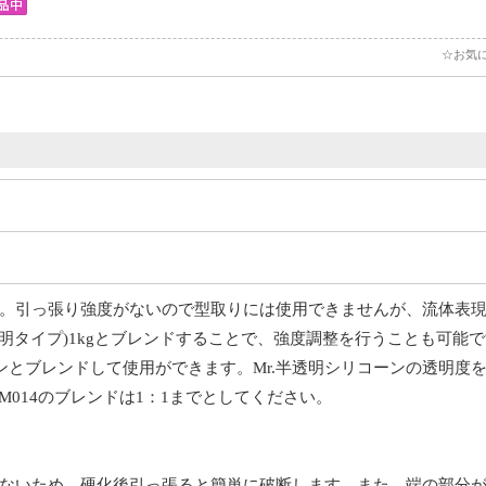
☆お気
。引っ張り強度がないので型取りには使用できませんが、流体表
(半透明タイプ)1kgとブレンドすることで、強度調整を行うことも可能
リコーンとブレンドして使用ができます。Mr.半透明シリコーンの透明
VM014のブレンドは1：1までとしてください。
ないため、硬化後引っ張ると簡単に破断します。また、端の部分