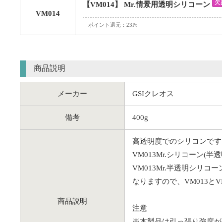
【VM014】 Mr.情景用透明シリコーン
VM014
ポイント還元：23Pt
商品説明
メーカー
GSIクレオス
備考
400g
高透明度でのシリコンです
VM013Mr.シリコーン
VM013Mr.半透明シ
なりますので、VM013と
商品説明
注意
※本製品は引っ張り強度が