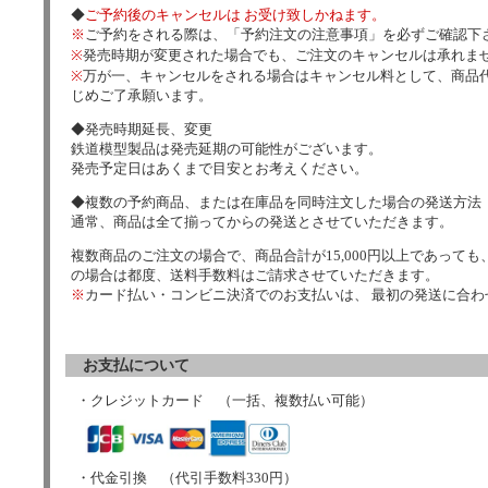
◆
ご予約後のキャンセルは お受け致しかねます。
※
ご予約をされる際は、「予約注文の注意事項」を必ずご確認下
※
発売時期が変更された場合でも、ご注文のキャンセルは承れま
※
万が一、キャンセルをされる場合はキャンセル料として、商品代
じめご了承願います。
◆発売時期延長、変更
鉄道模型製品は発売延期の可能性がございます。
発売予定日はあくまで目安とお考えください。
◆複数の予約商品、または在庫品を同時注文した場合の発送方法
通常、商品は全て揃ってからの発送とさせていただきます。
複数商品のご注文の場合で、商品合計が15,000円以上であっても、
の場合は都度、送料手数料はご請求させていただきます。
※
カード払い・コンビニ決済でのお支払いは、 最初の発送に合
お支払について
・クレジットカード （一括、複数払い可能）
・代金引換 （代引手数料330円）