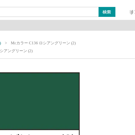
ン
レイアウト・ジオラマ類
工具・塗料・その他
)
Mr.カラー C136 ロシアングリーン (2)
 ロシアングリーン (2)