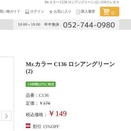
Mr.カラー C136 ロシアングリーン (2) | GSIクレオス
買い物ガイド
ログイン
お気に入り
購入履歴
0
10:00～19:00 年中無休
メーカー
Mr.カラー C136 ロシアングリーン
(2)
品番：C136
定価：￥
176
￥149
税込価格：
割引 15%OFF