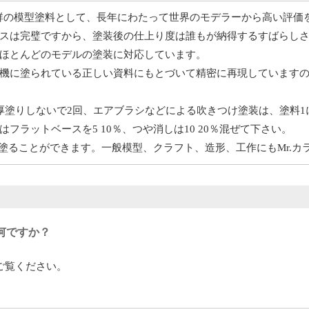
抜群の模型塗料として、長年にわたって世界のモデラーから高い評価
スは完璧ですから、塗装後の仕上り度は誰もが納得するすばらし
ほとんどのモデルの塗装に対応しています。
機に塗られている正しい資料にもとづいて精密に再現しています
塗りしないで2回、エアブラシなどによる吹きつけ塗装は、塗料1に対
フラットベースを5 10％、つや消しは10 20％混ぜて下さい。
塗り)塗ることができます。一般模型、クラフト、造形、工作にもMr.
何ですか？
ご覧ください。