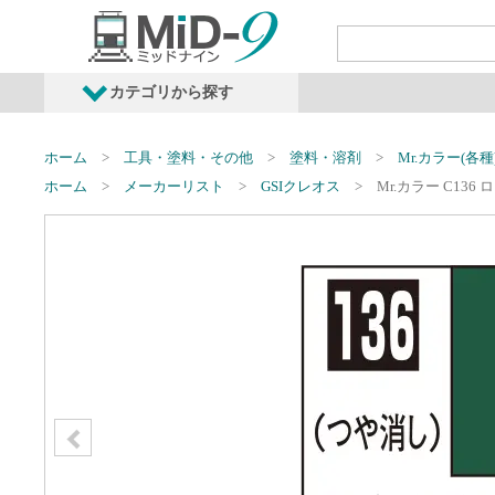
カテゴリから探す
発売予定商品
鉄道車両・オプショ
ホーム
工具・塗料・その他
塗料・溶剤
Mr.カラー(各種
ホーム
メーカーリスト
GSIクレオス
Mr.カラー C136