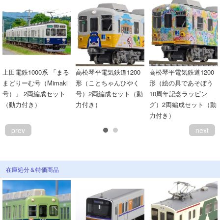
上田電鉄1000系 「まる
高松琴平電気鉄道1200
高松琴平電気鉄道1200
まどりーむ号（Mimaki
形（ことちゃんひやく
形（絵の具であそぼう
号）」 2両編成セット
号）2両編成セット（動
10周年記念ラッピン
（動力付き）
力付き）
グ）2両編成セット（動
力付き）
prev
next
在庫処分＆特価商品