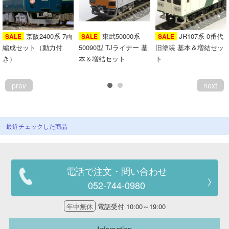
京阪2400系 7両
東武50000系
JR107系 0番代
SALE
SALE
SALE
編成セット（動力付
50090型 TJライナー 基
旧塗装 基本＆増結セッ
き）
本＆増結セット
ト
prev
next
最近チェックした商品
電話で注文・問い合わせ
052-744-0980
年中無休
電話受付 10:00～19:00
Infomation