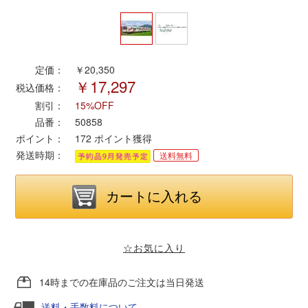
ポポンデッタ
定価：
￥20,350
MODEMO(モデモ)
￥17,297
税込価格：
割引：
15%OFF
さんけい
品番：
50858
ポイント：
172
ポイント獲得
トラムウェイ
発送時期：
送料無料
天賞堂
TTC
☆お気に入り
セール品・キャンペーン
14時までの在庫品のご注文は当日発送
送料・手数料について