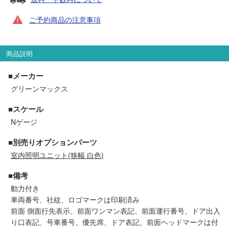
セール商品
ご予約商品の注意事項
商品説明
走行エリア別 鉄道模型車両リスト
■メーカー
北海道・東北
関東
グリーンマックス
■スケール
中部
関西
Nゲージ
中国・四国
九州・沖縄
■別売りオプションパーツ
室内照明ユニット(狭幅 白色)
■備考
お役立ち情報
動力付き
車両番号、社紋、ロゴマークは印刷済み
鉄道模型の情報
商品レビュー
前面 側面行先表示、前面ワンマン表記、前面運行番号、ドア出入
り口表記、号車番号、優先席、ドア表記、前面ヘッドマークは付