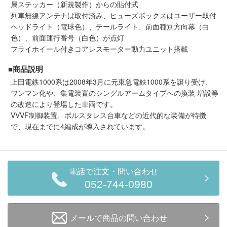
メルマガ登録
LINEお友達登録
属ステッカー（新規製作）からの貼付式
列車無線アンテナは取付済み、ヒューズボックスはユーザー取付
ヘッドライト（電球色）、テールライト、前面種別方向幕（白
色）、前面運行番号（白色）が点灯
Infomation
フライホイール付きコアレスモーター動力ユニット搭載
■商品説明
ご注文方法
上田電鉄1000系は2008年3月に元東急電鉄1000系を譲り受け、
ワンマン化や、集電装置のシングルアームタイプへの換装 増設等
ヘルプページ
の改造により登場した車両です。
VVVF制御装置、ボルスタレス台車などの近代的な装備が特徴
で、現在までに4編成が導入されています。
お問い合せ
ログイン/マイページ
電話で注文・問い合わせ
お気に入りリスト
052-744-0980
新規会員登録
メールで商品の問い合わせ