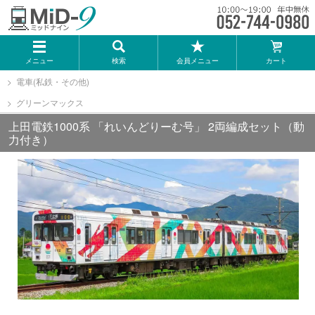
メーカー一覧
メニュー
検索
会員メニュー
カート
TOMIX
電車(私鉄・その他)
グリーンマックス
KATO
上田電鉄1000系 「れいんどりーむ号」 2両編成セット（動
力付き）
GREENMAX
トミーテック
マイクロエース
Bトレインショーティー
タカラトミー（プラレール）