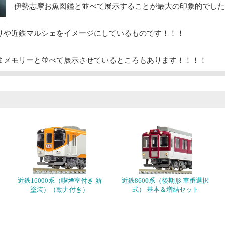
伊勢志摩お魚図鑑と並べて展示することが最大の印象的でした
りや近鉄マルシェをイメージにしているものです！！！
まメモリーと並べて展示させているところもあります！！！！
近鉄16000系（喫煙室付き 新
近鉄8600系（後期形 車番選択
塗装）（動力付き）
式） 基本＆増結セット