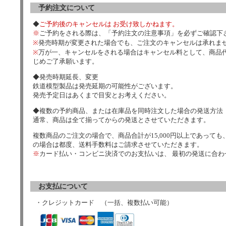
予約注文について
◆
ご予約後のキャンセルは お受け致しかねます。
※
ご予約をされる際は、「予約注文の注意事項」を必ずご確認下
※
発売時期が変更された場合でも、ご注文のキャンセルは承れま
※
万が一、キャンセルをされる場合はキャンセル料として、商品代
じめご了承願います。
◆発売時期延長、変更
鉄道模型製品は発売延期の可能性がございます。
発売予定日はあくまで目安とお考えください。
◆複数の予約商品、または在庫品を同時注文した場合の発送方法
通常、商品は全て揃ってからの発送とさせていただきます。
複数商品のご注文の場合で、商品合計が15,000円以上であっても、
の場合は都度、送料手数料はご請求させていただきます。
※
カード払い・コンビニ決済でのお支払いは、 最初の発送に合
お支払について
・クレジットカード （一括、複数払い可能）