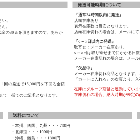
発送可能時期について
『通常24時間以内に発送』
さい。
店頭在庫あり
表示在庫数は目安となります。
せん。
店頭在庫切れの場合は、メールにて
金の30％を頂きますので、あらか
『○～○日以内に発送』
取寄せ：メーカー在庫あり。
○～○日は取り寄せまでにかかる日
メーカー在庫切れの場合は、メール
『欠品中』
メーカー在庫切れ商品となります。
『カートに入れる』の次頁より、入
1回の発送で15,000円を下回る金額
在庫はグループ店舗と連動していま
在庫切れの場合、納入時期が未定の
わせて一括でのご請求となります。
送料について
・本州、四国、九州・・・730円
・北海道・・・1000円
・沖縄、離島・・・1800円