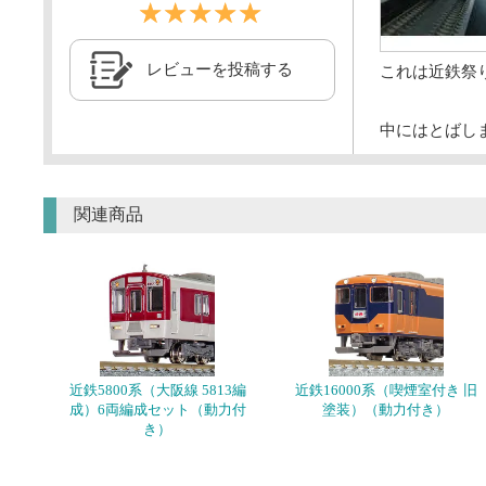
☆☆☆☆☆
レビューを投稿する
これは近鉄祭
中にはとばし
関連商品
近鉄5800系（大阪線 5813編
近鉄16000系（喫煙室付き 旧
成）6両編成セット（動力付
塗装）（動力付き）
き）