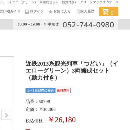
どい」（イエローグリーン）3両編成セット（動力付き） | グリーンマックス Nゲージ
買い物ガイド
ログイン
お気に入り
購入履歴
0
10:00～19:00 年中無休
メーカー
近鉄2013系観光列車「つどい」（イ
エローグリーン）3両編成セット
（動力付き）
品番：50798
定価：￥
30,800
￥26,180
税込価格：