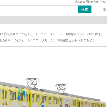
近鉄2013系観光列車「つ
ン
レイアウト・ジオラマ類
工具・塗料・その他
013系観光列車「つどい」（イエローグリーン）3両編成セット（動力付き）
系観光列車「つどい」（イエローグリーン）3両編成セット（動力付き）