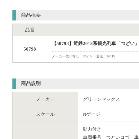
商品概要
品番
【50798】近鉄2013系観光列車「つどい
50798
メーカー取り寄せ ポイント還元：261Pt
商品説明
メーカー
グリーンマックス
スケール
Nゲージ
動力付き
車両番号、つどいロゴ、車