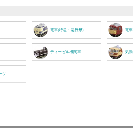
電車(特急・急行形)
電車
ディーゼル機関車
気動
ーツ