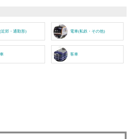
(近郊・通勤形)
電車(私鉄・その他)
車
客車