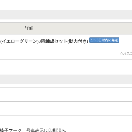
詳細
」(イエローグリーン)3両編成セット(動力付き)
☆お気
椅子マーク、号車表示は印刷済み