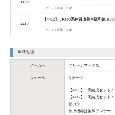
4409
ポイント還元：196Pt
【4412】 JR103系体質改善車阪和線 K6
4412
ポイント還元：196Pt
商品説明
メーカー
グリーンマックス
スケール
Nゲージ
【4409】 6両編成セッ
【4412】 6両編成セッ
動力付
屋上機器は無線アンテナ、