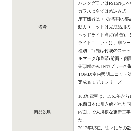
パンタグラフはPS16N(1本
ガラスは全てはめ込み式、
床下機器は103系専用の部
備考
動力ユニットは完成品用の2
ヘッドライト点灯(黄色)
ライトユニットは、非シー
種別・行先は付属のステッ
JRマーク印刷済(前面・側
先頭部のみTNカプラーの取り付
TOMIX室内照明ユニット
完成品モデルシリーズ
103系電車は、1963年
JR西日本に引き継がれた
商品説明
内面まで大規模な更新工事
た。
2012年現在、徐々にそ