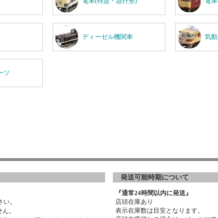
電車(特急・急行形)
電車
ディーゼル機関車
気動
ーツ
発送可能時期について
『通常24時間以内に発送』
さい。
店頭在庫あり
表示在庫数は目安となります。
せん。