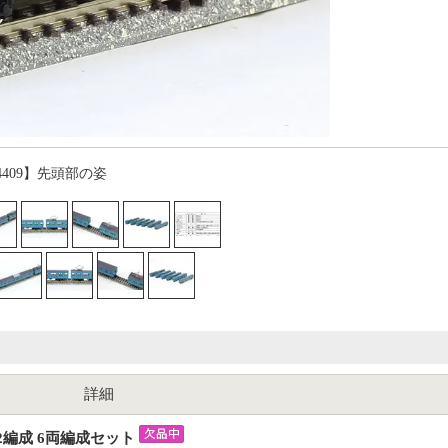
4409】先頭部の姿
詳細
02編成 6両編成セット