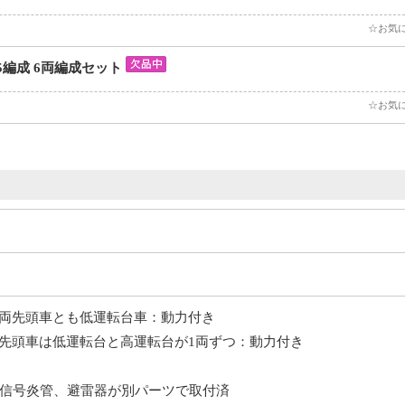
☆お気
05編成 6両編成セット
☆お気
ト：両先頭車とも低運転台車：動力付き
ト：先頭車は低運転台と高運転台が1両ずつ：動力付き
信号炎管、避雷器が別パーツで取付済