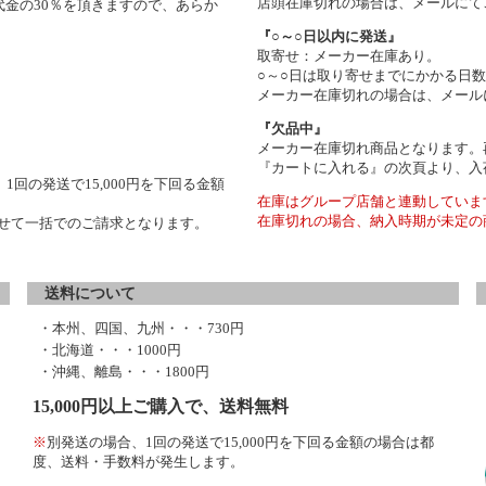
店頭在庫切れの場合は、メールにて
金の30％を頂きますので、あらか
『○～○日以内に発送』
取寄せ：メーカー在庫あり。
○～○日は取り寄せまでにかかる日
メーカー在庫切れの場合は、メール
『欠品中』
メーカー在庫切れ商品となります。
『カートに入れる』の次頁より、入
1回の発送で15,000円を下回る金額
在庫はグループ店舗と連動していま
在庫切れの場合、納入時期が未定の
わせて一括でのご請求となります。
送料について
・本州、四国、九州・・・730円
・北海道・・・1000円
・沖縄、離島・・・1800円
15,000円以上ご購入で、送料無料
※
別発送の場合、1回の発送で15,000円を下回る金額の場合は都
度、送料・手数料が発生します。