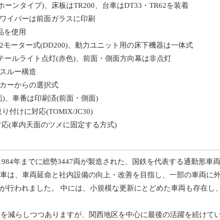
ホーンタイプ)、床板はTR200、台車はDT33・TR62を装着
ワイパーは前面ガラスに印刷
品を使用
モーター式(DD200)、動力ユニット用の床下機器は一体式
、テールライト点灯(赤色)、前面・側面方向幕は非点灯
スルー構造
カーからの選択式
面)、車番は印刷済(前面・側面)
けに対応(TOMIX/JC30)
対応(車内天面のツメに固定する方式)
から1984年までに総勢3447両が製造された、国鉄を代表する通勤形車
同車は、車両延命と社内設備の向上・改善を目指し、一部の車両に
が行われました。 中には、小規模な更新にとどめた車両も存在し
の数を減らしつつありますが、関西地区を中心に最後の活躍を続けて