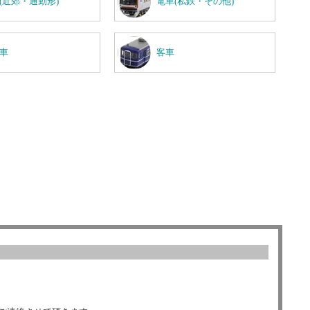
(近郊・通勤形)
電車(私鉄・その他)
車
客車