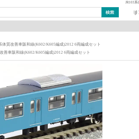
JR103
ン
レイアウト・ジオラマ類
工具・塗料・その他
3系体質改善車阪和線(K602/K605編成)2012 6両編成セット
質改善車阪和線(K602/K605編成)2012 6両編成セット