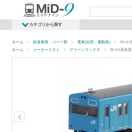
カテゴリから探す
発売予定商品
鉄道車両・オプショ
ホーム
鉄道車両・パーツ類
電車(近郊・通勤形)
JR10
ホーム
メーカーリスト
グリーンマックス
JR103系体