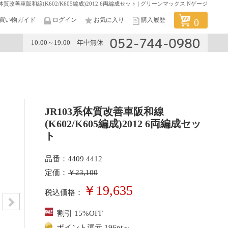
系体質改善車阪和線(K602/K605編成)2012 6両編成セット | グリーンマックス Nゲージ
買い物ガイド
ログイン
お気に入り
購入履歴
0
10:00～19:00 年中無休
メーカー
JR103系体質改善車阪和線
(K602/K605編成)2012 6両編成セッ
ト
品番：4409 4412
定価：
￥23,100
￥19,635
税込価格：
割引 15%OFF
ポイント還元 196pt～