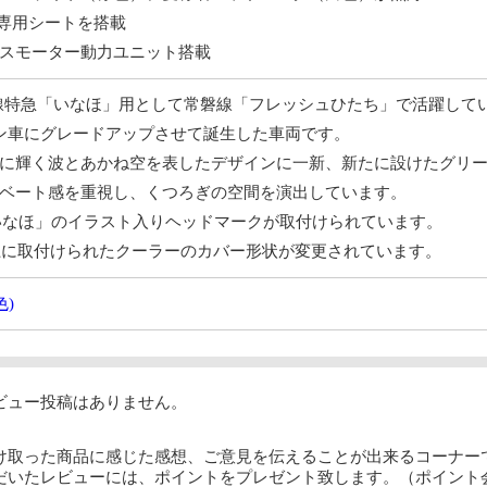
の専用シートを搭載
スモーター動力ユニット搭載
越本線特急「いなほ」用として常磐線「フレッシュひたち」で活躍して
ン車にグレードアップさせて誕生した車両です。
に輝く波とあかね空を表したデザインに一新、新たに設けたグリー
ベート感を重視し、くつろぎの空間を演出しています。
HO いなほ」のイラスト入りヘッドマークが取付けられています。
根上に取付けられたクーラーのカバー形状が変更されています。
色)
ビュー投稿はありません。
け取った商品に感じた感想、ご意見を伝えることが出来るコーナー
だいたレビューには、ポイントをプレゼント致します。（ポイント