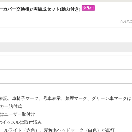
ーラーカバー交換後)7両編成セット(動力付き)
☆お気
TS表記、車椅子マーク、号車表示、禁煙マーク、グリーン車マーク
カー貼付式
はユーザー取付け
 ホイッスルは取付済み
ールライト（赤色）、愛称名ヘッドマーク（白色）が点灯