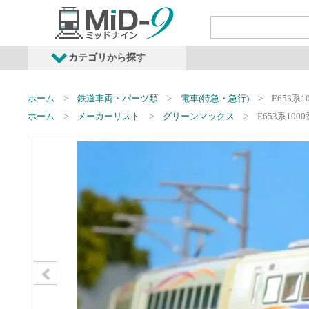
カテゴリから探す
発売予定商品
鉄道車両・オプショ
ホーム
鉄道車両・パーツ類
電車(特急・急行)
E653
ホーム
メーカーリスト
グリーンマックス
E653系1