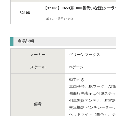
【32108】E653系1000番代いなほ(ク
32108
ポイント還元：414Pt
商品説明
メーカー
グリーンマックス
スケール
Nゲージ
動力付き
車両番号、JRマーク、A
側面行先表示は付属ステッ
列車無線アンテナ、避雷器
備考
交流機器 ベンチレーター
ヘッドライト（白色）、テ