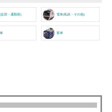
(近郊・通勤形)
電車(私鉄・その他)
車
客車