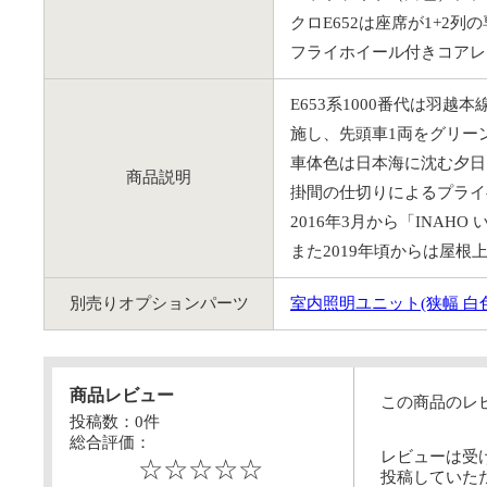
クロE652は座席が1+2列
フライホイール付きコアレ
E653系1000番代は羽
施し、先頭車1両をグリー
車体色は日本海に沈む夕日
商品説明
掛間の仕切りによるプライ
2016年3月から「INA
また2019年頃からは屋
別売りオプションパーツ
室内照明ユニット(狭幅 白
商品レビュー
この商品のレ
投稿数：
0
件
総合評価：
レビューは受
☆☆☆☆☆
投稿していた