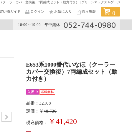
なほ（クーラーカバー交換後）7両編成セット（動力付き） | グリーンマックス Nゲージ
買い物ガイド
ログイン
お気に入り
購入履歴
0
10:00～19:00 年中無休
メーカー
E653系1000番代いなほ（クーラー
カバー交換後）7両編成セット（動
力付き）
品番：32108
定価：￥
48,730
￥41,420
税込価格：