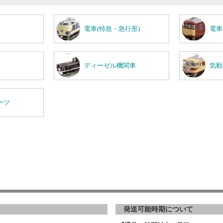
電車(特急・急行形)
電車
ディーゼル機関車
気動
ーツ
発送可能時期について