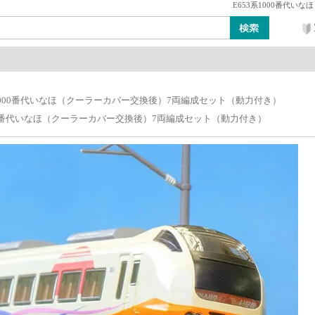
E653系1000番代い
ン
レイアウト・ジオラマ類
工具・塗料・その他
系1000番代いなほ（クーラーカバー交換後）7両編成セット（動力付き）
000番代いなほ（クーラーカバー交換後）7両編成セット（動力付き）