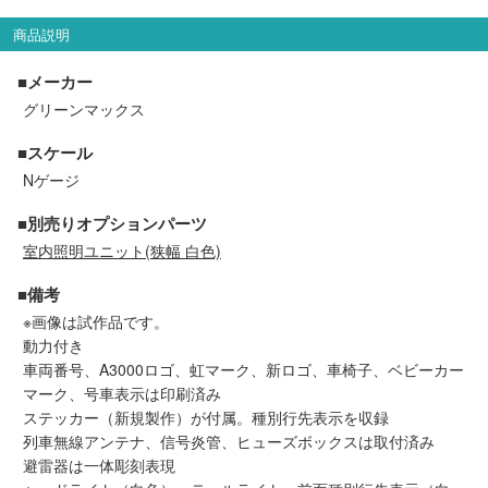
セール商品
商品説明
■メーカー
グリーンマックス
走行エリア別 鉄道模型車両リスト
■スケール
北海道・東北
関東
Nゲージ
■別売りオプションパーツ
中部
関西
室内照明ユニット(狭幅 白色)
■備考
中国・四国
九州・沖縄
※画像は試作品です。
動力付き
車両番号、A3000ロゴ、虹マーク、新ロゴ、車椅子、ベビーカー
お役立ち情報
マーク、号車表示は印刷済み
ステッカー（新規製作）が付属。種別行先表示を収録
鉄道模型の情報
商品レビュー
列車無線アンテナ、信号炎管、ヒューズボックスは取付済み
避雷器は一体彫刻表現