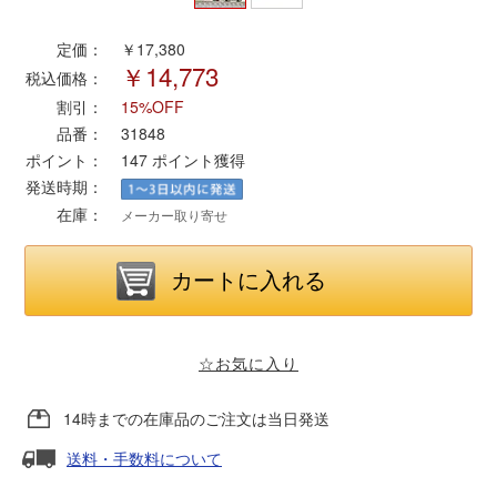
定価：
￥17,380
ポポンデッタ
￥14,773
税込価格：
割引：
15%OFF
MODEMO(モデモ)
品番：
31848
ポイント：
147
ポイント獲得
さんけい
発送時期：
在庫：
メーカー取り寄せ
トラムウェイ
天賞堂
TTC
☆お気に入り
14時までの在庫品のご注文は当日発送
セール品・キャンペーン
送料・手数料について