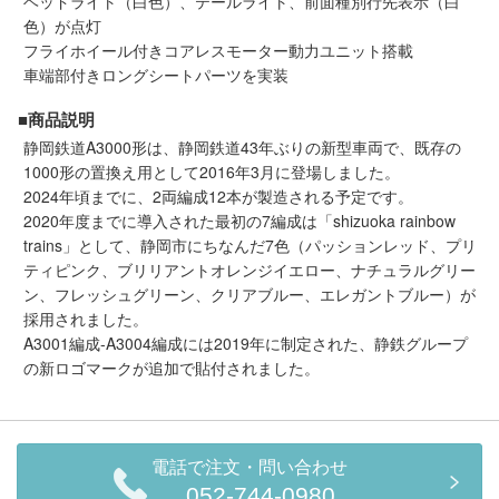
ヘッドライト（白色）、テールライト、前面種別行先表示（白
メルマガ登録
LINEお友達登録
色）が点灯
フライホイール付きコアレスモーター動力ユニット搭載
車端部付きロングシートパーツを実装
Infomation
■商品説明
静岡鉄道A3000形は、静岡鉄道43年ぶりの新型車両で、既存の
ご注文方法
1000形の置換え用として2016年3月に登場しました。
2024年頃までに、2両編成12本が製造される予定です。
ヘルプページ
2020年度までに導入された最初の7編成は「shizuoka rainbow
trains」として、静岡市にちなんだ7色（パッションレッド、プリ
ティピンク、ブリリアントオレンジイエロー、ナチュラルグリー
お問い合せ
ン、フレッシュグリーン、クリアブルー、エレガントブルー）が
採用されました。
ログイン/マイページ
A3001編成-A3004編成には2019年に制定された、静鉄グループ
の新ロゴマークが追加で貼付されました。
お気に入りリスト
新規会員登録
電話で注文・問い合わせ
052-744-0980