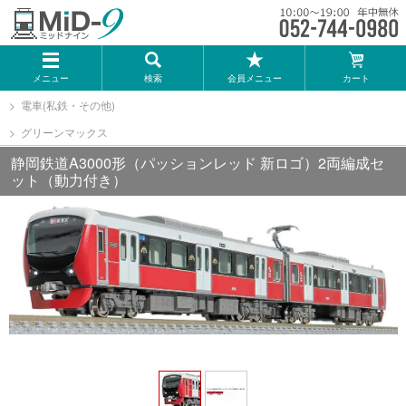
メーカー一覧
メニュー
検索
会員メニュー
カート
TOMIX
電車(私鉄・その他)
グリーンマックス
KATO
静岡鉄道A3000形（パッションレッド 新ロゴ）2両編成セ
ット（動力付き）
GREENMAX
トミーテック
マイクロエース
Bトレインショーティー
タカラトミー（プラレール）