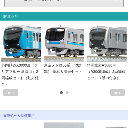
関連商品
静岡鉄道A3000形（ク
東京メトロ05系（13次
静岡鉄道A3000形
リアブルー 新ロゴ）2
車） 基本＆増結セット
（A3009編成）2両編成
両編成セット（動力付
セット（動力付き）
き）
prev
next
在庫処分＆特価商品