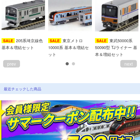
205系埼京線色
東京メトロ
東武50000系
SALE
SALE
SALE
基本＆増結セット
10000系 基本＆増結セ
50090型 TJライナー 基
ット
本＆増結セット
prev
next
最近チェックした商品