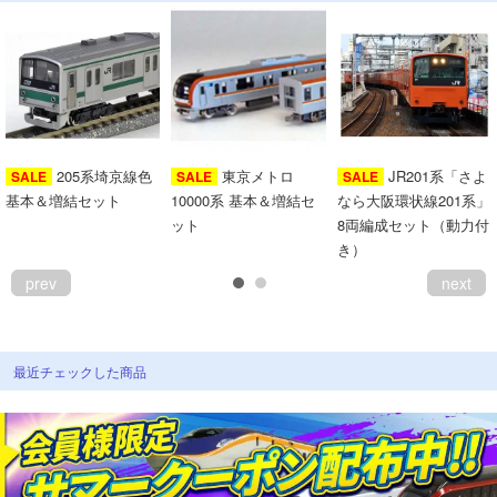
205系埼京線色
東京メトロ
JR201系「さよ
SALE
SALE
SALE
基本＆増結セット
10000系 基本＆増結セ
なら大阪環状線201系」
ット
8両編成セット（動力付
き）
prev
next
最近チェックした商品