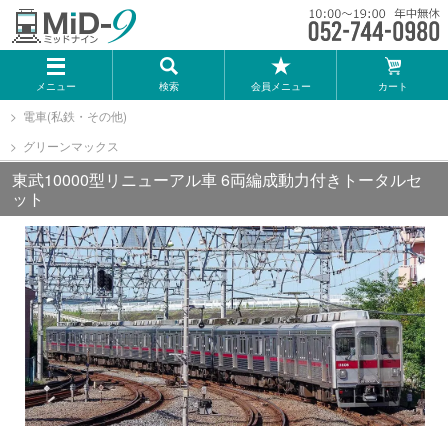
メーカー一覧
メニュー
検索
会員メニュー
カート
TOMIX
電車(私鉄・その他)
グリーンマックス
KATO
東武10000型リニューアル車 6両編成動力付きトータルセ
ット
GREENMAX
トミーテック
マイクロエース
Bトレインショーティー
タカラトミー（プラレール）