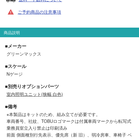
セール商品
ご予約商品の注意事項
商品説明
走行エリア別 鉄道模型車両リスト
■メーカー
北海道・東北
関東
グリーンマックス
■スケール
中部
関西
Nゲージ
中国・四国
九州・沖縄
■別売りオプションパーツ
室内照明ユニット(狭幅 白色)
■備考
お役立ち情報
※本製品はキットのため、組み立てが必要です。
車両番号、社紋、TOBUロゴマークは付属車両マークから転写式
鉄道模型の情報
商品レビュー
乗務員室立入り禁止は印刷済み
前面 側面種別行先表示、優先席（新 旧）、弱冷房車、車椅子 ベ