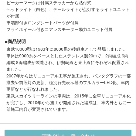
メルマガ登録
LINEお友達登録
ビーカーマークは付属ステッカーから貼付式
ヘッドライト（白色）、テールライトが点灯するライトユニット
が付属
車端部付きロングシートパーツが付属
Infomation
フライホイール付きコアレスモーター動力ユニット付属
■商品説明
ご注文方法
東武10000型は1983年に8000系の後継車として登場しました。
車体は9000系をベースとしたステンレス製20mで、2両編成 6両
ヘルプページ
編成 8両編成が製造され、伊勢崎線と東上線にそれぞれ配置され
ました。
2007年からはリニューアル工事が施工され、パンタグラフの一部
お問い合せ
撤去や前照灯の更新、種別行先表示器のフルカラーLED化、車内
更新などが行なわれました。
ログイン/マイページ
東武スカイツリーラインの車両は、2015年に全車リニューアル化
が完了し、2010年から施工が開始された編成は、車内外ともに一
部施工内容が変更されています。
お気に入りリスト
新規会員登録