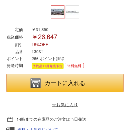
ポポンデッタ
定価：
￥31,350
MODEMO(モデモ)
￥26,647
税込価格：
割引：
15%OFF
さんけい
品番：
1303T
ポイント：
266
ポイント獲得
トラムウェイ
発送時期：
送料無料
天賞堂
TTC
☆お気に入り
セール品・キャンペーン
14時までの在庫品のご注文は当日発送
送料・手数料について