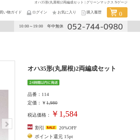
オハ35形(丸屋根)2両編成セット | グリーンマックス Nゲージ
買い物ガイド
ログイン
お気に入り
購入履歴
0
10:00～19:00 年中無休
メーカー
オハ35形(丸屋根)2両編成セット
品番：114
定価：￥
1,980
￥1,584
税込価格：
割引
20%OFF
ポイント還元 15pt