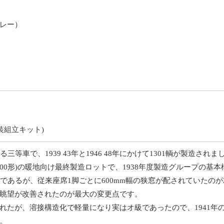
レー）
装組立キット)
三等車で、1939 43年と1946 48年にかけて1301輌が製造されま
2800形)の暖地向け最終製造ロットで、1938年度製造グループ
であるが、従来座席1脚ごとに600mm幅の狭窓が配されていたのが
眺望が改善されたのが最大の変更点です。
れたが、溶接構造化で軽量になり実はオ級であったので、1941年
。