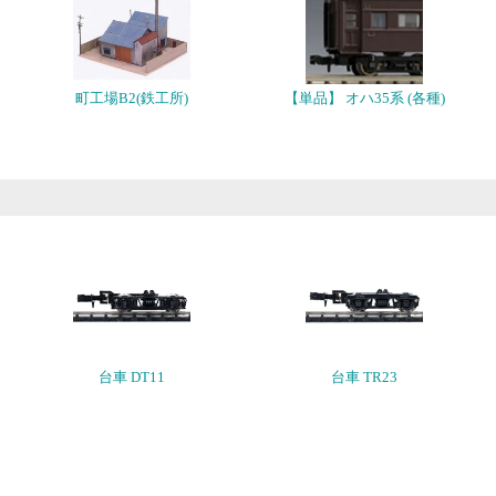
町工場B2(鉄工所)
【単品】 オハ35系 (各種)
台車 DT11
台車 TR23