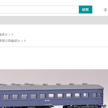
ン
レイアウト・ジオラマ類
工具・塗料・その他
両編成セット
丸屋根)2両編成セット