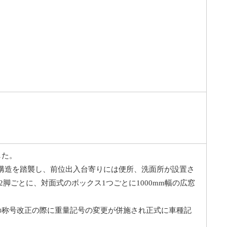
した。
の基本構造を踏襲し、前位出入台寄りには便所、洗面所が設置さ
2脚ごとに、対面式のボックス1つごとに1000mm幅の広窓
の称号改正の際に重量記号の変更が併施され正式に車種記