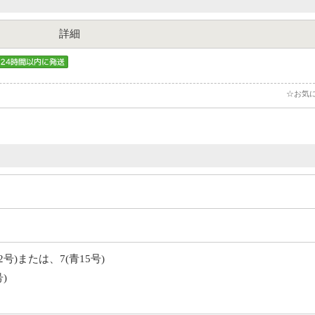
詳細
☆お気
号)または、7(青15号)
)