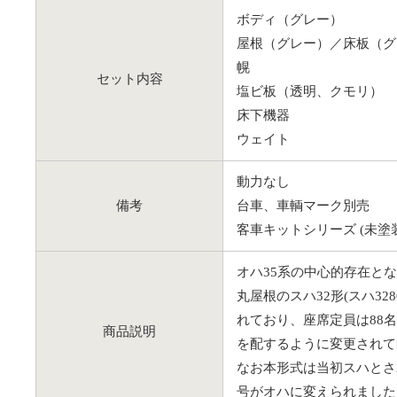
ボディ（グレー）
屋根（グレー）／床板（グ
幌
セット内容
塩ビ板（透明、クモリ）
床下機器
ウェイト
動力なし
備考
台車、車輌マーク別売
客車キットシリーズ (未塗
オハ35系の中心的存在となる
丸屋根のスハ32形(スハ3
れており、座席定員は88名
商品説明
を配するように変更されて
なお本形式は当初スハとさ
号がオハに変えられました