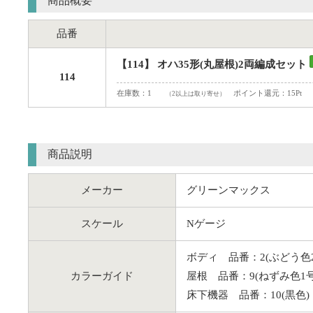
商品概要
品番
【114】 オハ35形(丸屋根)2両編成セット
114
在庫数：1
ポイント還元：15Pt
（2以上は取り寄せ）
商品説明
メーカー
グリーンマックス
スケール
Nゲージ
ボディ 品番：2(ぶどう色2
カラーガイド
屋根 品番：9(ねずみ色1号
床下機器 品番：10(黒色)