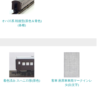
オハ35系 戦後型(茶色＆青色)
(各種)
着色済み スハニ35形(茶色)
客車 座席車車両マークインレ
タ(白文字)