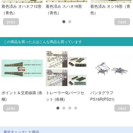
着色済み オハネフ12形
着色済み スハネ16形
着色済み オシ16形（青
（青色）
（青色）
色）
prev
next
この商品を買った人はこんな商品も買っています
ポイント＆交差線路 (各
トレーラー化パーツセ
パンタグラフ
種)
ット (各種)
PS16R(PS21)
prev
next
最近チェックした商品