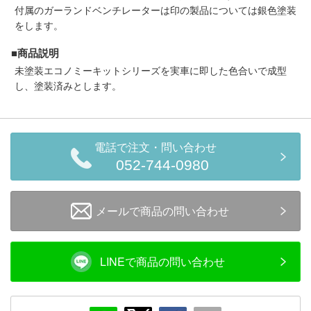
メルマガ登録
LINEお友達登録
付属のガーランドベンチレーターは印の製品については銀色塗装
をします。
■商品説明
Infomation
未塗装エコノミーキットシリーズを実車に即した色合いで成型
し、塗装済みとします。
ご注文方法
ヘルプページ
電話で注文・問い合わせ
052-744-0980
お問い合せ
メールで商品の問い合わせ
ログイン/マイページ
お気に入りリスト
LINEで商品の問い合わせ
新規会員登録