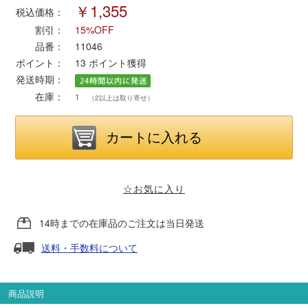
￥1,355
税込価格：
割引：
15%OFF
ポポンデッタ
品番：
11046
ポイント：
13
ポイント獲得
MODEMO(モデモ)
発送時期：
在庫：
1
（2以上は取り寄せ）
さんけい
トラムウェイ
天賞堂
☆お気に入り
TTC
14時までの在庫品のご注文は当日発送
送料・手数料について
セール品・キャンペーン
商品説明