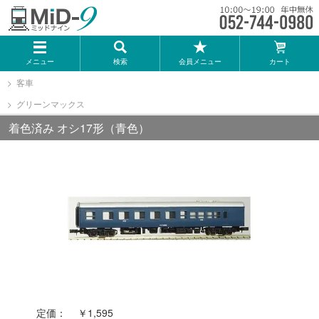
メーカー一覧
メニュー
検索
会員メニュー
カート
TOMIX
客車
グリーンマックス
KATO
着色済み オシ17形（青色）
GREENMAX
トミーテック
マイクロエース
Bトレインショーティー
定価：
￥1,595
タカラトミー（プラレール）