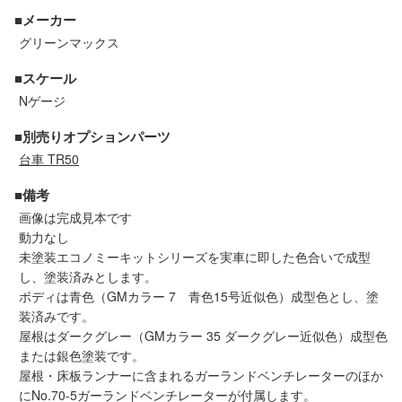
セール商品
■メーカー
グリーンマックス
■スケール
走行エリア別 鉄道模型車両リスト
Nゲージ
■別売りオプションパーツ
北海道・東北
関東
台車 TR50
■備考
中部
関西
画像は完成見本です
動力なし
中国・四国
九州・沖縄
未塗装エコノミーキットシリーズを実車に即した色合いで成型
し、塗装済みとします。
ボディは青色（GMカラー 7 青色15号近似色）成型色とし、塗
お役立ち情報
装済みです。
屋根はダークグレー（GMカラー 35 ダークグレー近似色）成型色
または銀色塗装です。
鉄道模型の情報
商品レビュー
屋根・床板ランナーに含まれるガーランドベンチレーターのほか
にNo.70-5ガーランドベンチレーターが付属します。